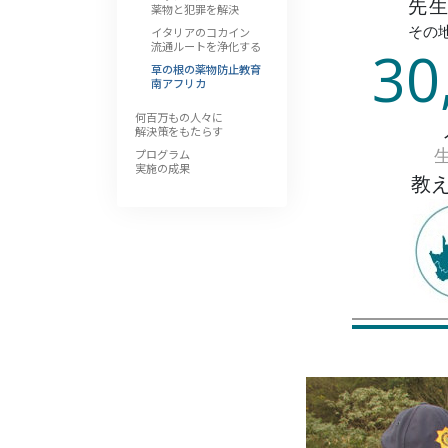
先
薬物と犯罪を解決
その
イタリアのコカイン
流通ルートを浄化する
30
草の根の薬物防止教育
南アフリカ
何百万もの人々に
解決策をもたらす
プログラム
実施の成果
教