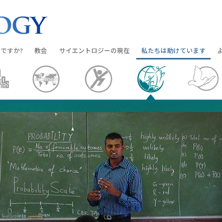
ですか?
教会
サイエントロジーの
現在
私たちは助けています
教会を探す
グランド・オープニング
しあわせへの道
入門の
条と規律
新しい理想のサイエントロジー教会
Scientology・イベント
アプライド･スカラスティッ
オーデ
ちが語るサイエ
上級
デビッド･ミスキャベッジ氏—
クリミノン
一般向
オーガニゼーション
Scientologyの教会指導者
ナルコノン
入門フ
会いましょう
フラッグ･ランド･ベース
真実を知ってください：薬
初級の
フリーウィンズ
ユナイテッド･フォー･ヒュ
本原理
サイエントロジーを
ツ
世界にもたらす
紹介
市民の人権擁護の会
サイエントロジー･ボランテ