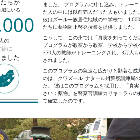
生たちが
ました。 プログラムに申し込み、トレーニ
地域にいる
た人の中には以前売人だった人もいました。
,000
彼はズールー族居住地域の中学校で、1,00
たちに薬物防止啓発授業を提供しました。
こうして、この州では「真実を知ってくだ
人の
プログラムが教室から教室、学校から学校
生徒に
370人の教師がトレーニングされ、3万人
えました
されました。
このプログラムの急速な広がりと顕著な成
のは、クワズール･ナタール州警察訓練局
た。 彼はこのプログラムを採用し、「真実
さい：薬物」を警察官訓練カリキュラムの
て確立したのです。