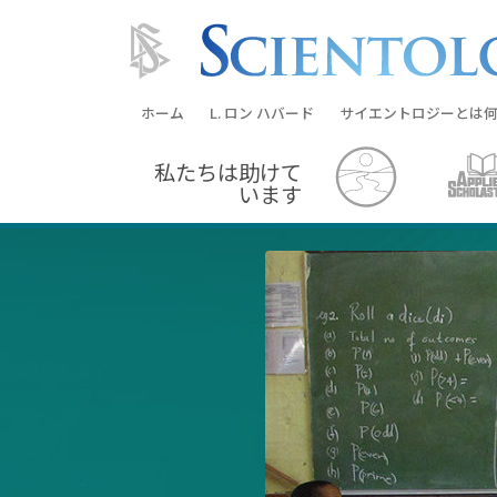
ホーム
L. ロン ハバード
サイエントロジーとは
何
私たちは助けて
信条と実践
います
サイエントロジーの信
サイエントロジストた
ントロジー
サイエントロジストに
教会の内部
サイエントロジーの基
ダイアネティックスの
愛と憎しみ ―