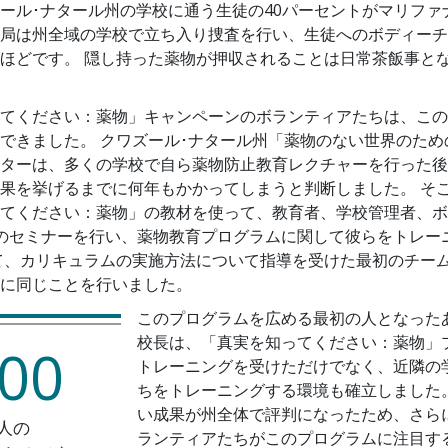
ール･ナタール州の学校に通う生徒の40パーセントがマリファ
局は州全域の学校で立ち入り捜査を行い、生徒へのボディーチ
ほどです。 隠し持った薬物が押収されることは日常茶飯事と
てください：薬物」キャンペーンのボランティアたちは、この
できました。 クワズール･ナタール州「薬物のない世界のため
ターは、多くの学校で自ら薬物防止教育レクチャーを行った後
果を挙げるまでに何年もかかってしまうと判断しました。 そ
てください：薬物」の教材を使って、教育者、学校管理者、ボ
のセミナーを行い、薬物教育プログラムに関して彼らをトレー
て、カリキュラムの実施方法について指導を受けた最初のチー
に同じことを行いました。
このプログラムを広める最初の人となった
校長は、「真実を知ってください：薬物」
00
トレーニングを受けただけでなく、近隣の
ちをトレーニングする環境も確立しました。
い成果が州全体で評判になったため、さら
人の
ランティアたちがこのプログラムに注目す