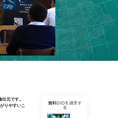
薬物に対する解決策
子ども
職場のためのツール
エシックスとコンディション
抑圧の原因
調査
組織化の基礎
広報活動の基礎
ターゲットとゴール
輸出元です。
勉強の技術
無料
DVDを請求す
がりやすいこ
る
コミュニケーション