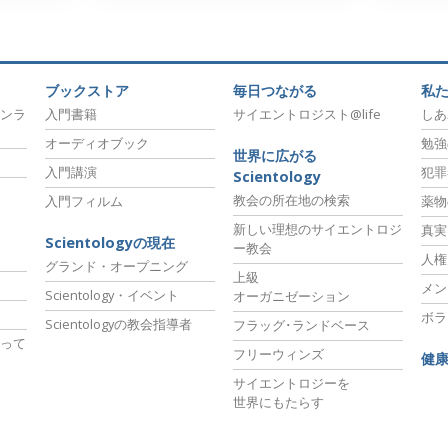
ブックストア
毎日つながる
私
ンラ
入門書籍
サイエントロジスト@life
しあ
オーディオブック
勉強
世界に広がる
入門講演
犯罪
Scientology
教会の所在地の検索
入門フィルム
薬物
新しい理想のサイエントロジ
真実
Scientologyの現在
ー教会
人権
グランド・オープニング
上級
メン
Scientology・イベント
オーガニゼーション
ボラ
Scientologyの教会指導者
フラッグ･ランドベース
って
フリーウィンズ
健
サイエントロジーを
世界にもたらす