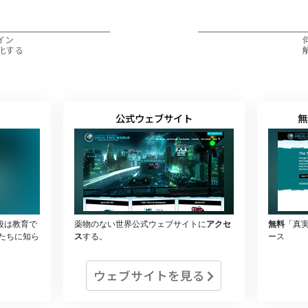
イン
化する
公式ウェブサイト
無
段は教育で
薬物のない世界公式ウェブサイトに
アクセ
無料
「真
たちに知ら
ス
する。
ース
ウェブサイトを見る