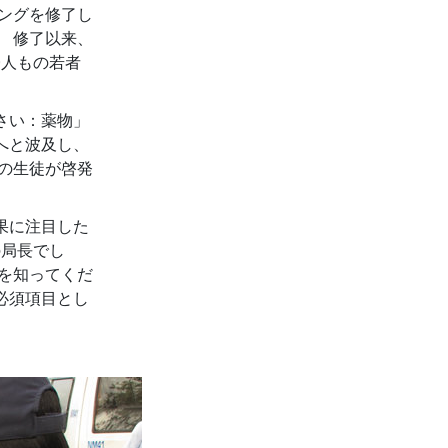
ングを修了し
 修了以来、
0人もの若者
さい：薬物」
へと波及し、
もの生徒が啓発
果に注目した
の局長でし
を知ってくだ
必須項目とし