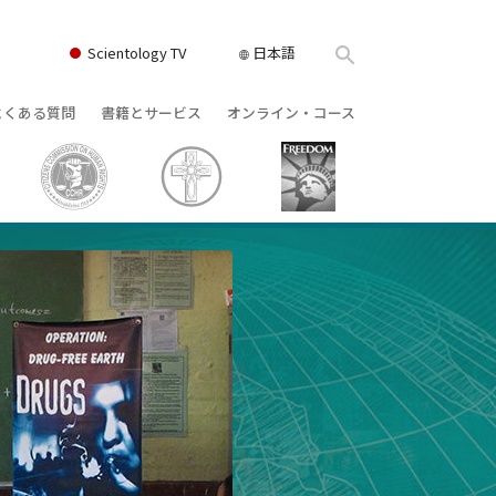
Scientology TV
日本語
よくある質問
書籍とサービス
オンライン・コース
書籍
背景と基本原理
どのように対立を解決するか
クス
ィオブック
教会の内部
存在のダイナミックス
け講演
サイエントロジーの組織
理解を構成するもの
ィルム
危険な環境に対する解決策
物
サービス
病気やけがのためのアシスト
ーマンライ
高潔さと正直さ
結婚
感情のトーン・スケール
ィア･ミニ