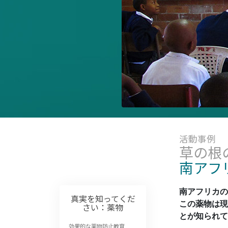
偉大さとは何か?
活動事例
草の根
南アフ
南アフリカの
真実を知ってくだ
この薬物は現
さい：薬物
とが知られて
効果的な薬物防止教育