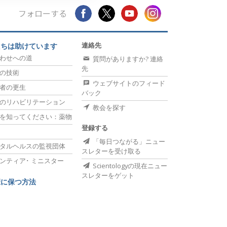
フォローする
連絡先
たちは助けています
わせへの道
質問がありますか? 連絡
先
の技術
ウェブサイトのフィード
者の更生
バック
のリハビリテーション
教会を探す
を知ってください：薬物
登録する
「毎日つながる」ニュー
タルヘルスの監視団体
スレターを受け取る
ンティア･
ミニスター
Scientologyの現在ニュー
スレターをゲット
康に保つ方法