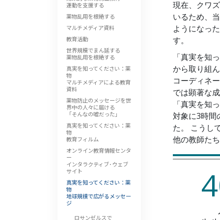
現在、クワズ
運動を支援する
いるため、当
薬物乱用を根絶する
ようになった
マルチメディア資料
教育活動
す。
世界規模でまん延する
「真実を知っ
薬物乱用を根絶する
から取り組ん
真実を知ってください：薬
物
コーディネー
マルチメディアによる教育
資料
では顕著な成
薬物防止のメッセージを世
「真実を知っ
界中の人々に届ける
「そんなの嘘だった」
対象に3時間
真実を知ってください：薬
た。 こうし
物
他の教師たち
教育フィルム
オンライン教育情報センタ
ー
インタラクティブ･ウェブ
4
サイト
真実を知ってください：薬
物
地球規模で広がるメッセー
ジ
ロサンゼルスで