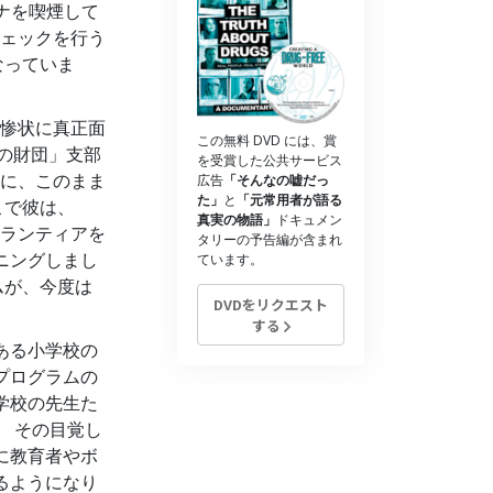
ナを喫煙して
ェックを行う
なっていま
惨状に真正面
この無料 DVD には、賞
の財団」支部
を受賞した公共サービス
に、このまま
広告
「そんなの嘘だっ
た」
と
「元常用者が語る
こで彼は、
真実の物語」
ドキュメン
ランティアを
タリーの予告編が含まれ
ニングしまし
ています。
ムが、今度は
DVDをリクエスト
する
ある小学校の
プログラムの
学校の先生た
 その目覚し
に教育者やボ
るようになり