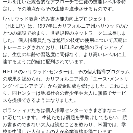
ールを用いた総合的なアプローチで生徒の技能レベルを特
定し、その地点からその生徒を進歩させるものです。
｢ハリウッド教育･読み書き能力向上プロジェクト」
（H.E.L.P.）は、1997年にカリフォルニア州ハリウッドのひ
とつの施設で始まり、世界規模のネットワークに成長しま
した。 個人指導員たちは勉強の技術の使用について広範に
トレーニングされており、H.E.L.P.の勉強のラインアップ
は、生徒の年齢や習熟度に関係なく、より高いレベルに上
達するように的確に配列されています。
H.E.L.P.のハリウッド･センターは、その個人指導プログラム
の成果を認められ、カリフォルニア州の「ユース･メントリ
ング･イニシアチブ」から資金助成を受けました。これによ
り、同センターは地域社会の青少年や大人に無償でサービ
スを提供できるようになりました。
ボランティアたちは個人指導センターでさまざまなニーズ
に応じています。 生徒たちは宿題を手助けしてもらい、読
み書きのできない大人は読むことを教わり、米国では、学
校を中退した人何人もの人が卒業資格を得ています。