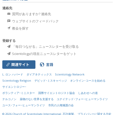
連絡先
質問がありますか? 連絡先
ウェブサイトのフィードバック
教会を探す
登録する
「毎日つながる」ニュースレターを受け取る
Scientologyの現在ニュースレターをゲット
関連サイト
言語
L. ロン ハバード
ダイアネティックス
Scientology Network
Scientology Religion
デビッド･ミスキャベッジ
オンライン･コースを始める
サイエントロジー･
ボランティア･ミニスター
国際サイエントロジスト協会
しあわせへの道
ナルコノン
薬物のない世界を支援する
ユナイテッド･フォー･ヒューマンライツ
ユース･フォー･ヒューマンライツ
市民の人権擁護の会
© 2026
Church of Scientology International.
不許複製。
プライバシーに関する方針