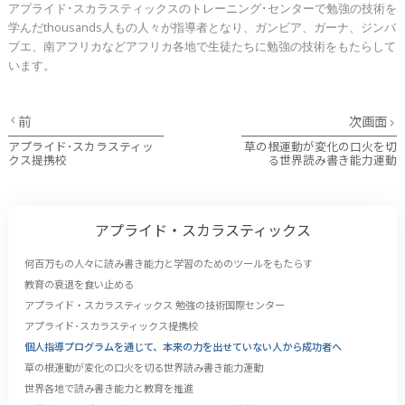
アプライド･スカラスティックスのトレーニング･センターで勉強の技術を
学んだ
thousands
人もの人々が指導者となり、ガンビア、ガーナ、ジンバ
ブエ、南アフリカなどアフリカ各地で生徒たちに勉強の技術をもたらして
います。
前
次画面
アプライド･スカラスティッ
草の根運動が変化の口火を切
クス提携校
る世界読み書き能力運動
アプライド・スカラスティックス
何百万もの人々に読み書き能力と学習のためのツールをもたらす
教育の衰退を食い止める
アプライド・スカラスティックス 勉強の技術国際センター
アプライド･スカラスティックス提携校
個人指導プログラムを通じて、本来の力を出せていない人から成功者へ
草の根運動が変化の口火を切る世界読み書き能力運動
世界各地で読み書き能力と教育を推進