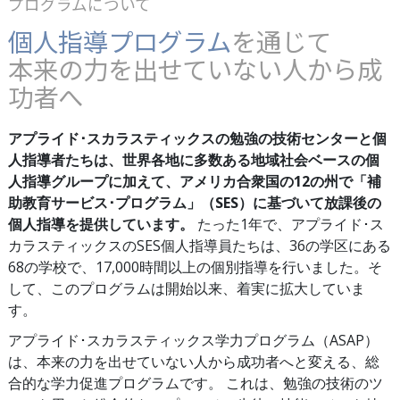
プログラムについて
個人指導プログラム
を通じて
本来の力を出せていない人から成
功者へ
アプライド･スカラスティックスの勉強の技術センターと個
人指導者たちは、世界各地に多数ある地域社会ベースの個
人指導グループに加えて、アメリカ合衆国の
12
の州で「補
助教育サービス･プログラム」（SES）に基づいて放課後の
個人指導を提供しています。
たった1年で、アプライド･ス
カラスティックスのSES個人指導員たちは、
36
の学区にある
68
の学校で、
17,000
時間以上の個別指導を行いました。そ
して、このプログラムは開始以来、着実に拡大していま
す。
アプライド･スカラスティックス学力プログラム（ASAP）
は、本来の力を出せていない人から成功者へと変える、総
合的な学力促進プログラムです。 これは、勉強の技術のツ