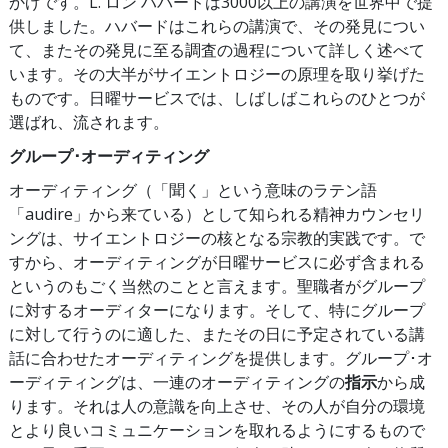
かげです。L. ロン ハバードは3000以上の講演を世界中で提
供しました。ハバードはこれらの講演で、その発見につい
て、またその発見に至る調査の過程について詳しく述べて
います。その大半がサイエントロジーの原理を取り挙げた
ものです。日曜サービスでは、しばしばこれらのひとつが
選ばれ、流されます。
グループ･オーディティング
オーディティング（「聞く」という意味のラテン語
「audire」から来ている）として知られる精神カウンセリ
ングは、サイエントロジーの核となる宗教的実践です。
で
すから、オーディティングが日曜サービスに必ず含まれる
というのもごく当然のことと言えます。聖職者がグループ
に対するオーディターになります。そして、特にグループ
に対して行うのに適した、またその日に予定されている講
話に合わせたオーディティングを提供します。グループ･オ
ーディティングは、一連のオーディティングの
指示
から成
ります。それは人の意識を向上させ、その人が自分の環境
とより良いコミュニケーションを取れるようにするもので