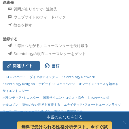
連絡先
質問がありますか? 連絡先
ウェブサイトのフィードバック
教会を探す
登録する
「毎日つながる」ニュースレターを受け取る
Scientologyの現在ニュースレターをゲット
関連サイト
言語
L. ロン ハバード
ダイアネティックス
Scientology Network
Scientology Religion
デビッド･ミスキャベッジ
オンライン･コースを始める
サイエントロジー･
ボランティア･ミニスター
国際サイエントロジスト協会
しあわせへの道
ナルコノン
薬物のない世界を支援する
ユナイテッド･フォー･ヒューマンライツ
ユース･フォー･ヒューマンライツ
市民の人権擁護の会
本当のあなたを知る
© 2026
Church of Scientology International.
不許複製。
プライバシーに関する方針
•
クッキーの方針
•
利用規定
•
法的通知
無料で受けられる性格分析テスト。今すぐ試