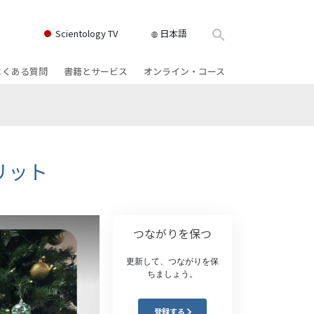
Scientology TV
日本語
よくある質問
書籍とサービス
オンライン・コース
書籍
背景と基本原理
どのように対立を解決するか
クス
ィオブック
教会の内部
存在のダイナミックス
け講演
サイエントロジーの組織
理解を構成するもの
リット
ィルム
危険な環境に対する解決策
物
サービス
病気やけがのためのアシスト
つながりを保つ
ーマンライ
高潔さと正直さ
更新して、つながりを保
結婚
ちましょう。
感情のトーン・スケール
ィア･ミニ
登録する