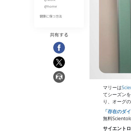
偉大さとは何か?
@home
健康に保つ方法
共有する
マリーは
Sc
てシーズンを
り、オーグの
「存在のダイ
無料Scien
サイエントロジ