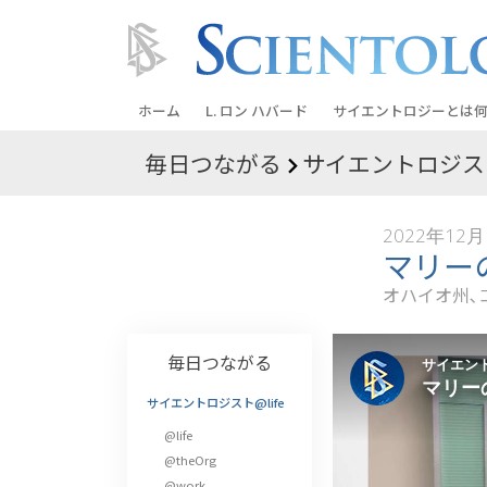
ホーム
L. ロン ハバード
サイエントロジーとは
何
毎日つながる
サイエントロジスト
信条と実践
サイエントロジーの信
2022年12月
サイエントロジストた
マリー
ントロジー
オハイオ州､
サイエントロジストに
教会の内部
毎日つながる
サイエントロジーの基
サイエントロジスト@life
@life
ダイアネティックスの
@theOrg
愛と憎しみ ―
@work