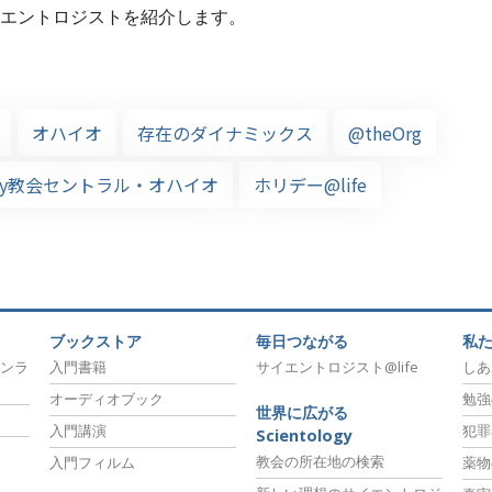
エントロジストを紹介します。
オハイオ
存在のダイナミックス
@theOrg
ology教会セントラル・オハイオ
ホリデー@life
ブックストア
毎日つながる
私
ンラ
入門書籍
サイエントロジスト@life
しあ
オーディオブック
勉強
世界に広がる
入門講演
犯罪
Scientology
教会の所在地の検索
入門フィルム
薬物