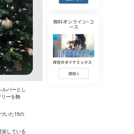
薬物に対する解決策
子ども
無料オンライン･コ
ース
職場のためのツール
エシックスとコンディション
抑圧の原因
存在のダイナミックス
調査
開始
組織化の基礎
ヘルパーとし
広報活動の基礎
ツリーを飾
ターゲットとゴール
づいた19の
勉強の技術
コミュニケーション
繁栄している