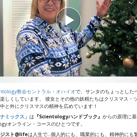
スター
ientology教会セントラル・オハイオ
で、サンタのちょっとした
楽しくしています。 彼女とその他の妖精たちはクリスマス・
中と外にクリスマスの精神を広めています！
ナミックス」
は
『Scientologyハンドブック』
からの原理に基
tologyオンライン・コースのひとつです。
スト@life
は
人生で…個人的にも、
職業的にも、精神的にも