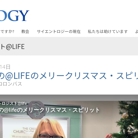
ですか?
教会
サイエントロジーの
現在
私たちは助けています
@LIFE
教会を探す
グランド・オープニング
しあわせへの道
入門の
条と規律
新しい理想のサイエントロジー教会
Scientology・イベント
アプライド･スカラスティッ
オーデ
14日
ちが語るサイエ
上級
デビッド･ミスキャベッジ氏—
クリミノン
一般向
の@LIFEのメリークリスマス・スピ
オーガニゼーション
Scientologyの教会指導者
コロンバス
ナルコノン
入門フ
会いましょう
フラッグ･ランド･ベース
真実を知ってください：薬
初級の
フリーウィンズ
ユナイテッド･フォー･ヒュ
本原理
サイエントロジーを
ツ
世界にもたらす
紹介
市民の人権擁護の会
サイエントロジー･ボランテ