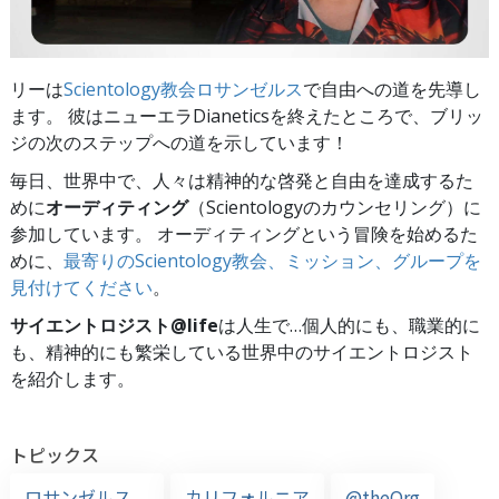
リーは
Scientology教会ロサンゼルス
で自由への道を先導し
ます。 彼はニューエラDianeticsを終えたところで、ブリッ
ジの次のステップへの道を示しています！
毎日、世界中で、人々は精神的な啓発と自由を達成するた
めに
オーディティング
（Scientologyのカウンセリング）に
参加しています。 オーディティングという冒険を始めるた
めに、
最寄りのScientology教会、ミッション、グループを
見付けてください
。
サイエントロジスト@life
は
人生で…個人的にも、
職業的に
も、精神的にも繁栄している世界中のサイエントロジスト
を紹介します。
トピックス
ロサンゼルス
カリフォルニア
@theOrg