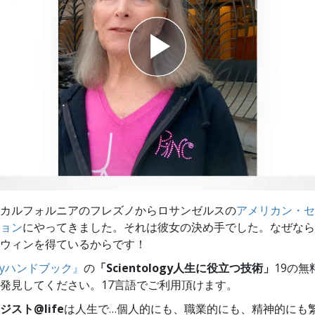
スター
カルフォルニアのフレズノからロサンゼルスの
アメリカン・セ
ョン
にやってきました。それは彼女の決め手でした。なぜなら
ウィンを得ているからです！
logyハンドブック』
の
「Scientology人生に役立つ技術」
19の無
発見してください。17言語でご利用頂けます。
スト@life
は
人生で…個人的にも、
職業的にも、精神的にも