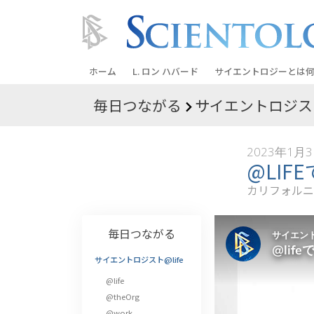
ホーム
L. ロン ハバード
サイエントロジーとは
何
毎日つながる
サイエントロジスト
信条と実践
サイエントロジーの信
2023年1月
サイエントロジストた
@LIF
ントロジー
カリフォルニ
サイエントロジストに
教会の内部
毎日つながる
サイエントロジーの基
サイエントロジスト@life
@life
ダイアネティックスの
@theOrg
愛と憎しみ ―
@work