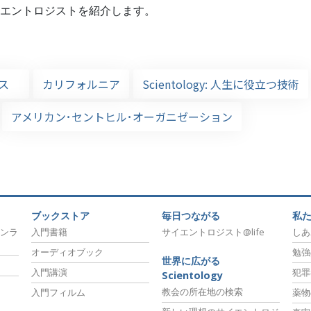
エントロジストを紹介します。
ルス
カリフォルニア
Scientology: 人生に役立つ技術
アメリカン･セントヒル･オーガニゼーション
ブックストア
毎日つながる
私
ンラ
入門書籍
サイエントロジスト@life
しあ
オーディオブック
勉強
世界に広がる
入門講演
犯罪
Scientology
教会の所在地の検索
入門フィルム
薬物