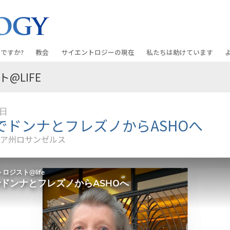
ですか?
教会
サイエントロジーの
現在
私たちは助けています
@LIFE
教会を探す
グランド・オープニング
しあわせへの道
入門の
条と規律
新しい理想のサイエントロジー教会
Scientology・イベント
アプライド･スカラスティッ
オーデ
3日
ちが語るサイエ
上級
デビッド･ミスキャベッジ氏—
クリミノン
一般向
EでドンナとフレズノからASHOへ
オーガニゼーション
Scientologyの教会指導者
ア州ロサンゼルス
ナルコノン
入門フ
会いましょう
フラッグ･ランド･ベース
真実を知ってください：薬
初級の
フリーウィンズ
ユナイテッド･フォー･ヒュ
本原理
サイエントロジーを
ツ
世界にもたらす
紹介
市民の人権擁護の会
サイエントロジー･ボランテ