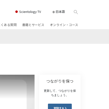
Scientology TV
日本語
よくある質問
書籍とサービス
オンライン・コース
書籍
背景と基本原理
どのように対立を解決するか
クス
ィオブック
教会の内部
存在のダイナミックス
け講演
サイエントロジーの組織
理解を構成するもの
ィルム
危険な環境に対する解決策
物
サービス
病気やけがのためのアシスト
つながりを保つ
ーマンライ
高潔さと正直さ
更新して、つながりを保
結婚
ちましょう。
感情のトーン・スケール
ィア･ミニ
登録する