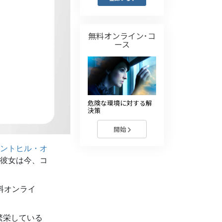
薬物に対する解決策
子ども
無料オンライン･コ
ース
職場のためのツール
エシックスとコンディション
抑圧の原因
危険な環境に対する解
決策
調査
開始
組織化の基礎
ントヒル・オ
広報活動の基礎
彼女は今、コ
ターゲットとゴール
料オンライ
勉強の技術
コミュニケーション
繁栄している