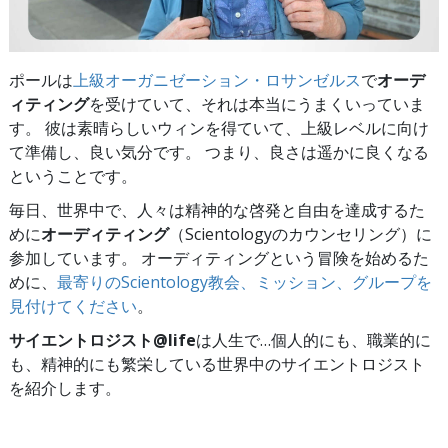
ポールは
上級オーガニゼーション・ロサンゼルス
で
オーデ
ィティング
を受けていて、それは本当にうまくいっていま
す。 彼は素晴らしいウィンを得ていて、上級レベルに向け
て準備し、良い気分です。 つまり、良さは遥かに良くなる
ということです。
毎日、世界中で、人々は精神的な啓発と自由を達成するた
めに
オーディティング
（Scientologyのカウンセリング）に
参加しています。 オーディティングという冒険を始めるた
めに、
最寄りのScientology教会、ミッション、グループを
見付けてください
。
サイエントロジスト@life
は
人生で…個人的にも、
職業的に
も、精神的にも繁栄している世界中のサイエントロジスト
を紹介します。