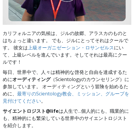
カリフォルニアの気候は、ジルの故郷、アラスカのものと
はちょっと違います。 でも、ジルにとってそれはクールで
す。 彼女は
上級オーガニゼーション・ロサンゼルス
にい
て、上級レベルを進んでいます。そしてそれは最高にクー
ルです！
毎日、世界中で、人々は精神的な啓発と自由を達成するた
めに
オーディティング
（Scientologyのカウンセリング）に
参加しています。 オーディティングという冒険を始めるた
めに、
最寄りのScientology教会、ミッション、グループを
見付けてください
。
サイエントロジスト@life
は
人生で…個人的にも、
職業的に
も、精神的にも繁栄している世界中のサイエントロジスト
を紹介します。