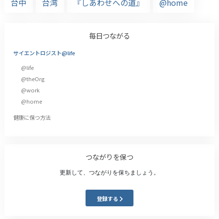
台中
台湾
『しあわせへの道』
@home
毎日つながる
サイエントロジスト@life
@life
@theOrg
@work
@home
健康に保つ方法
つながりを保つ
更新して、つながりを保ちましょう。
登録する