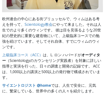
欧州連合の中心にある街ブリュッセルで、ウィムはある考
えを持って、
Scientology教会
にやって来ました。それは人
生でのより多くのウィンです。 彼は目を見張るような20世
紀の歴史的に重要な建造物にいて、上級臨床コースでの勉
強を続けています。そしてそれ自体、すでにウィムのウィ
ンです。
上級臨床コース（ACC）
は、L. ロン ハバードが
オーディタ
ー
（Scientologyのカウンセリング実践者）を対象に詳しい
指導と実演を行った、日々の調査と開発の記録です。 ACC
は、1,000以上の講演と500以上の発行物で構成されていま
す。
サイエントロジスト @home
では、人生で安全に、元気
に、繁栄している、世界中の多くの人々を紹介します。