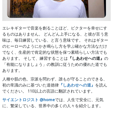
エレキギターで音楽を創ることほど、ビクターを幸せにす
るものはありません。 どんどん上手になる、と彼が言う意
味は、毎日練習している、と言う意味です。 それはギター
のヒーローのようにかき鳴らし方を学ぶ確かな方法なだけ
でなく、生産的で肯定的な状態を保つ素晴らしい方法でも
あります。 そして、練習することは
『しあわせへの道』
の
「有能になりましょう」の教訓に従うための優れた道でも
あります。
人種や肌の色、宗派を問わず、誰もが守ることのできる、
初の常識のみに基づいた道徳律
『しあわせへの道』
を読ん
でください。 110以上の言語に翻訳されています。
サイエントロジスト @home
では、人生で安全に、元気
に、繁栄している、世界中の多くの人々を紹介します。