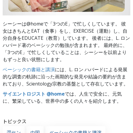
シーシーは@homeで「3つのE」で忙しくしています。 彼
女はきちんとEAT（食事）をし、EXERCISE（運動）し、自
分自身をEDUCATE（教育）しています。 後者には、L. ロン
ハバード著のベーシックの勉強が含まれます。 最終的に、
「3つのE」で忙しくしていることは、シーシーを以前より
もずっと良い状態にします。
ベーシックの書籍と講演
には、L. ロン ハバードによる発展
的な調査の軌跡に沿った画期的な発見や結論の要約が含ま
れており、Scientology宗教の基盤として存在しています。
サイエントロジスト @home
では、人生で安全に、元気
に、繁栄している、世界中の多くの人々を紹介します。
トピックス
深セン
中国
ベーシックの書籍と講演