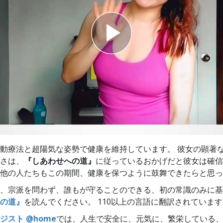
スター
動療法と超陽気な姿勢で健康を維持しています。 彼女の顕著
さは、
『しあわせへの道』
に従っているおかげだと彼女は確信
他の人たちもこの期間、健康を保つように鼓舞できたらと思っ
、宗派を問わず、誰もが守ることのできる、初の常識のみに基
の道』
を読んでください。 110以上の言語に翻訳されていま
ジスト @home
では、人生で安全に、元気に、繁栄している