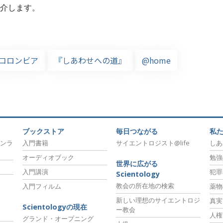
介します。
コロンビア
『しあわせへの道』
@home
ブックストア
毎日つながる
私
ンラ
入門書籍
サイエントロジスト@life
しあ
オーディオブック
勉強
世界に広がる
入門講演
犯罪
Scientology
教会の所在地の検索
入門フィルム
薬物
新しい理想のサイエントロジ
真実
Scientologyの現在
ー教会
人権
グランド・オープニング