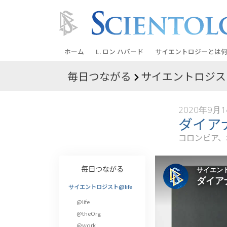
ホーム
L. ロン ハバード
サイエントロジーとは
何
毎日つながる
サイエントロジスト
信条と実践
サイエントロジーの信
2020年9月
サイエントロジストた
ダイア
ントロジー
コロンビア、
サイエントロジストに
教会の内部
毎日つながる
サイエントロジーの基
サイエントロジスト@life
@life
ダイアネティックスの
@theOrg
愛と憎しみ ―
@work