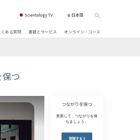
Scientology TV
日本語
よくある質問
書籍とサービス
オンライン・コース
書籍
背景と基本原理
どのように対立を解決するか
クス
ィオブック
教会の内部
存在のダイナミックス
け講演
サイエントロジーの組織
理解を構成するもの
を保つ
ィルム
危険な環境に対する解決策
物
サービス
病気やけがのためのアシスト
つながりを保つ
ーマンライ
高潔さと正直さ
更新して、つながりを保
ちましょう。
結婚
感情のトーン・スケール
登録する
ィア･ミニ