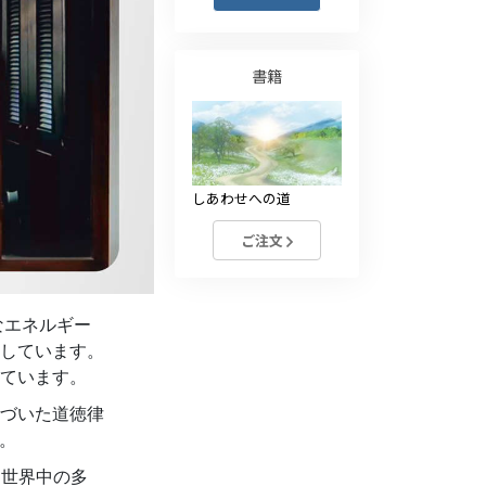
薬物に対する解決策
子ども
書籍
職場のためのツール
エシックスとコンディション
しあわせへの道
抑圧の原因
ご注文
調査
組織化の基礎
なエネルギー
広報活動の基礎
しています。
ターゲットとゴール
ています。
づいた道徳律
勉強の技術
す。
コミュニケーション
、世界中の多