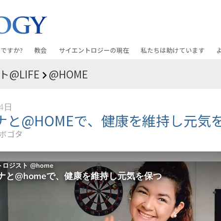
ですか?
教会
サイエントロジーの
現在
私たちは助けています
@LIFE
@HOME
教会を探す
グランド・オープニング
しあわせへの道
入門の
条と規律
新しい理想のサイエントロジー教会
Scientology・イベント
アプライド･スカラスティッ
オーデ
14日
ちが語るサイエ
上級
デビッド･ミスキャベッジ氏—
クリミノン
一般向
ナと@HOMEで、健康を維持し元気
オーガニゼーション
Scientologyの教会指導者
ボゴタ
ナルコノン
入門フ
会いましょう
フラッグ･ランド･ベース
真実を知ってください：薬
初級の
フリーウィンズ
ユナイテッド･フォー･ヒュ
本原理
サイエントロジーを
ツ
世界にもたらす
紹介
市民の人権擁護の会
サイエントロジー･ボランテ