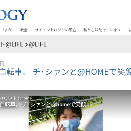
ですか?
教会
サイエントロジーの
現在
私たちは助けています
@LIFE
@LIFE
教会を探す
グランド・オープニング
しあわせへの道
入門の
条と規律
新しい理想のサイエントロジー教会
Scientology・イベント
アプライド･スカラスティッ
オーデ
6日
ちが語るサイエ
上級
デビッド･ミスキャベッジ氏—
クリミノン
一般向
自転車。 チ･シァンと@HOMEで笑
オーガニゼーション
Scientologyの教会指導者
ナルコノン
入門フ
会いましょう
フラッグ･ランド･ベース
真実を知ってください：薬
初級の
フリーウィンズ
ユナイテッド･フォー･ヒュ
本原理
サイエントロジーを
ツ
世界にもたらす
紹介
市民の人権擁護の会
サイエントロジー･ボランテ