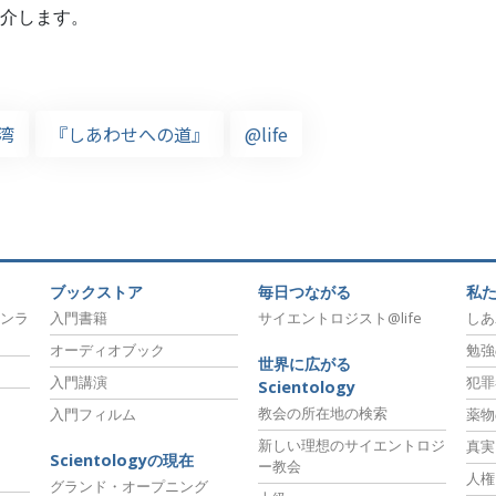
介します。
湾
『しあわせへの道』
@life
ブックストア
毎日つながる
私
ンラ
入門書籍
サイエントロジスト@life
しあ
オーディオブック
勉強
世界に広がる
入門講演
犯罪
Scientology
教会の所在地の検索
入門フィルム
薬物
新しい理想のサイエントロジ
真実
Scientologyの現在
ー教会
人権
グランド・オープニング