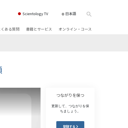
Scientology TV
日本語
よくある質問
書籍とサービス
オンライン・コース
書籍
背景と基本原理
どのように対立を解決するか
クス
ィオブック
教会の内部
存在のダイナミックス
け講演
サイエントロジーの組織
理解を構成するもの
顔
ィルム
危険な環境に対する解決策
物
サービス
病気やけがのためのアシスト
つながりを保つ
ーマンライ
高潔さと正直さ
更新して、つながりを保
ちましょう。
結婚
感情のトーン・スケール
登録する
ィア･ミニ