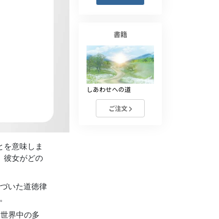
薬物に対する解決策
子ども
書籍
職場のためのツール
エシックスとコンディション
しあわせへの道
抑圧の原因
ご注文
調査
組織化の基礎
とを意味しま
広報活動の基礎
、彼女がどの
ターゲットとゴール
づいた道徳律
勉強の技術
す。
コミュニケーション
、世界中の多