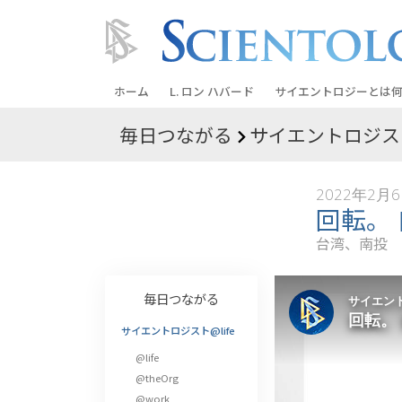
ホーム
L. ロン ハバード
サイエントロジーとは
何
毎日つながる
サイエントロジスト
信条と実践
サイエントロジーの信
2022年2月
サイエントロジストた
回転。 
ントロジー
台湾、南投
サイエントロジストに
教会の内部
毎日つながる
サイエントロジーの基
サイエントロジスト@life
@life
ダイアネティックスの
@theOrg
愛と憎しみ ―
@work