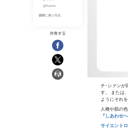
偉大さとは何か?
@home
健康に保つ方法
共有する
チ･シァンが
す。 または
ようにそれを
人種や肌の色
『しあわせへ
サイエントロ