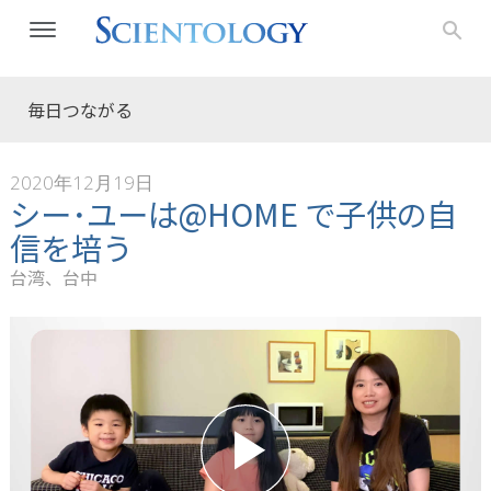
毎日つながる
2020年12月19日
シー･ユーは@HOME で子供の自
信を培う
台湾、台中