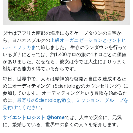
ダナはアフリカ南部の海岸にあるケープタウンの自宅か
ら、ヨハネスブルクの
上級オーガニゼーションとセントヒ
ル・アフリカま
で旅しました。 生存のランダウンを行って
いるダナにとっては、約1,400キロの旅の1キロごとに価値
がありました。なぜなら、彼女は今では人生によりうまく
対処する能力を得ているからです。
毎日、世界中で、人々は精神的な啓発と自由を達成するた
めに
オーディティング
（Scientologyのカウンセリング）に
参加しています。 オーディティングという冒険を始めるた
めに、
最寄りのScientology教会、ミッション、グループを
見付けてください
。
サイエントロジスト @home
では、人生で安全に、元気
に、繁栄している、世界中の多くの人々を紹介します。