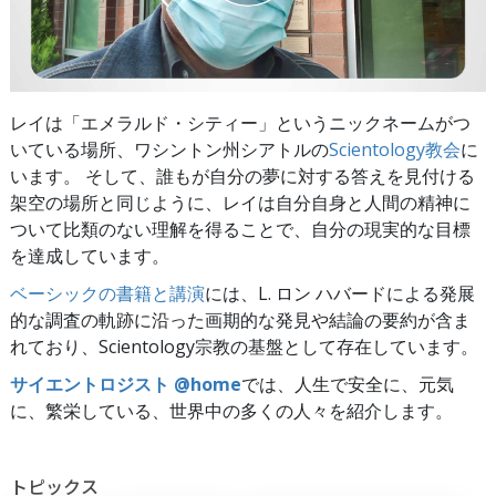
レイは「エメラルド・シティー」というニックネームがつ
いている場所、ワシントン州シアトルの
Scientology教会
に
います。 そして、誰もが自分の夢に対する答えを見付ける
架空の場所と同じように、レイは自分自身と人間の精神に
ついて比類のない理解を得ることで、自分の現実的な目標
を達成しています。
ベーシックの書籍と講演
には、L. ロン ハバードによる発展
的な調査の軌跡に沿った画期的な発見や結論の要約が含ま
れており、Scientology宗教の基盤として存在しています。
サイエントロジスト @home
では、人生で安全に、元気
に、繁栄している、世界中の多くの人々を紹介します。
トピックス