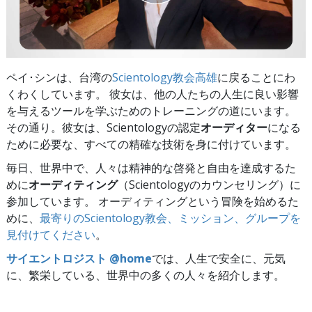
ペイ･シンは、台湾の
Scientology教会高雄
に戻ることにわ
くわくしています。 彼女は、他の人たちの人生に良い影響
を与えるツールを学ぶためのトレーニングの道にいます。
その通り。彼女は、Scientologyの認定
オーディター
になる
ために必要な、すべての精確な技術を身に付けています。
毎日、世界中で、人々は精神的な啓発と自由を達成するた
めに
オーディティング
（Scientologyのカウンセリング）に
参加しています。 オーディティングという冒険を始めるた
めに、
最寄りのScientology教会、ミッション、グループを
見付けてください
。
サイエントロジスト @home
では、人生で安全に、元気
に、繁栄している、世界中の多くの人々を紹介します。