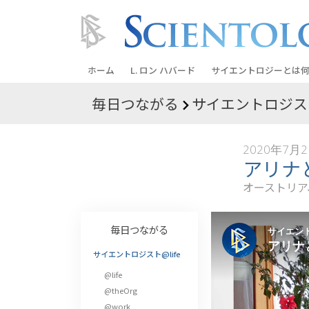
ホーム
L. ロン ハバード
サイエントロジーとは
何
毎日つながる
サイエントロジスト
信条と実践
サイエントロジーの信
2020年7月
サイエントロジストた
アリナ
ントロジー
オーストリア
サイエントロジストに
教会の内部
毎日つながる
サイエントロジーの基
サイエントロジスト@life
@life
ダイアネティックスの
@theOrg
愛と憎しみ ―
@work