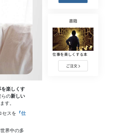
薬物に対する解決策
子ども
書籍
職場のためのツール
エシックスとコンディション
仕事を楽しくする本
抑圧の原因
ご注文
調査
組織化の基礎
事を楽しくす
広報活動の基礎
彼らの
新しい
ターゲットとゴール
ます。
ロセスを
『仕
勉強の技術
コミュニケーション
、世界中の多