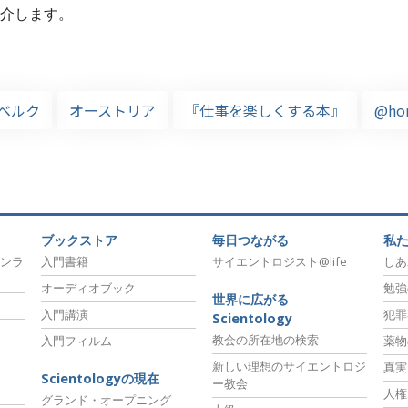
介します。
ベルク
オーストリア
『仕事を楽しくする本』
@ho
ブックストア
毎日つながる
私
ンラ
入門書籍
サイエントロジスト@life
しあ
オーディオブック
勉強
世界に広がる
入門講演
犯罪
Scientology
教会の所在地の検索
入門フィルム
薬物
新しい理想のサイエントロジ
真実
Scientologyの現在
ー教会
人権
グランド・オープニング