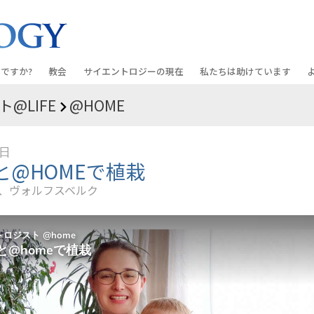
ですか?
教会
サイエントロジーの
現在
私たちは助けています
@LIFE
@HOME
教会を探す
グランド・オープニング
しあわせへの道
入門の
条と規律
新しい理想のサイエントロジー教会
Scientology・イベント
アプライド･スカラスティッ
オーデ
2日
ちが語るサイエ
上級
デビッド･ミスキャベッジ氏—
クリミノン
一般向
と@HOMEで植栽
オーガニゼーション
Scientologyの教会指導者
、ヴォルフスベルク
ナルコノン
入門フ
会いましょう
フラッグ･ランド･ベース
真実を知ってください：薬
初級の
フリーウィンズ
ユナイテッド･フォー･ヒュ
本原理
サイエントロジーを
ツ
世界にもたらす
紹介
市民の人権擁護の会
サイエントロジー･ボランテ