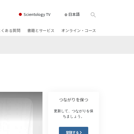
Scientology TV
日本語
よくある質問
書籍とサービス
オンライン・コース
書籍
背景と基本原理
どのように対立を解決するか
クス
ィオブック
教会の内部
存在のダイナミックス
け講演
サイエントロジーの組織
理解を構成するもの
ィルム
危険な環境に対する解決策
物
サービス
病気やけがのためのアシスト
つながりを保つ
ーマンライ
高潔さと正直さ
更新して、つながりを保
ちましょう。
結婚
感情のトーン・スケール
登録する
ィア･ミニ