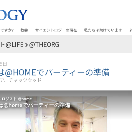
ですか?
教会
サイエントロジーの
現在
私たちは助けています
@LIFE
@THEORG
教会を探す
グランド・オープニング
しあわせへの道
入門の
条と規律
新しい理想のサイエントロジー教会
Scientology・イベント
アプライド･スカラスティッ
オーデ
26日
ちが語るサイエ
上級
デビッド･ミスキャベッジ氏—
クリミノン
一般向
は@HOMEでパーティーの準備
オーガニゼーション
Scientologyの教会指導者
ア、チャッツウッド
ナルコノン
入門フ
会いましょう
フラッグ･ランド･ベース
真実を知ってください：薬
初級の
フリーウィンズ
ユナイテッド･フォー･ヒュ
本原理
サイエントロジーを
ツ
世界にもたらす
紹介
市民の人権擁護の会
サイエントロジー･ボランテ