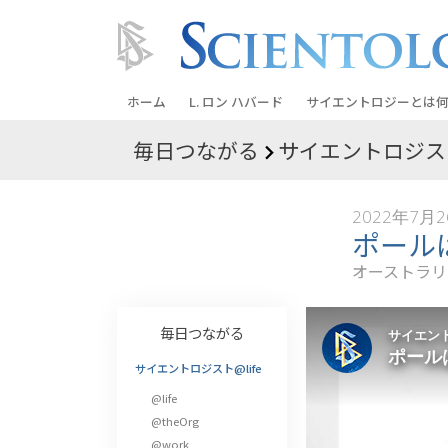
ホーム
L. ロン ハバード
サイエントロジーとは
何
毎日つながる
サイエントロジスト
信条と実践
サイエントロジーの信
2022年7月
サイエントロジストた
ポール
ントロジー
オーストラリ
サイエントロジストに
教会の内部
毎日つながる
サイエントロジーの基
サイエントロジスト@life
@life
ダイアネティックスの
@theOrg
愛と憎しみ ―
@work