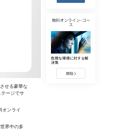
薬物に対する解決策
子ども
無料オンライン･コー
ス
職場のためのツール
エシックスとコンディション
抑圧の原因
危険な環境に対する解
決策
調査
開始
組織化の基礎
させる豪華な
広報活動の基礎
ステージでサ
ターゲットとゴール
料オンライ
勉強の技術
コミュニケーション
、世界中の多