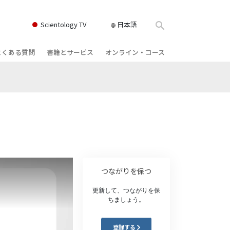
Scientology TV
日本語
よくある質問
書籍とサービス
オンライン・コース
書籍
背景と基本原理
どのように対立を解決するか
クス
ィオブック
教会の内部
存在のダイナミックス
け講演
サイエントロジーの組織
理解を構成するもの
ィルム
危険な環境に対する解決策
物
サービス
病気やけがのためのアシスト
つながりを保つ
ーマンライ
高潔さと正直さ
更新して、つながりを保
ちましょう。
結婚
感情のトーン・スケール
登録する
ィア･ミニ