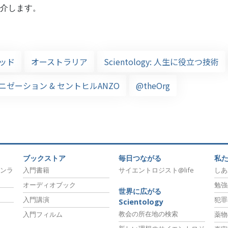
介します。
ッド
オーストラリア
Scientology: 人生に役立つ技術
ゼーション & セントヒルANZO
@theOrg
ブックストア
毎日つながる
私
ンラ
入門書籍
サイエントロジスト@life
しあ
オーディオブック
勉強
世界に広がる
入門講演
犯罪
Scientology
教会の所在地の検索
入門フィルム
薬物