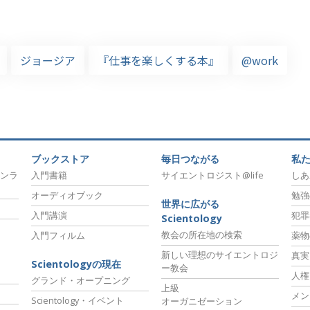
ジョージア
『仕事を楽しくする本』
@work
ブックストア
毎日つながる
私
ンラ
入門書籍
サイエントロジスト@life
しあ
オーディオブック
勉強
世界に広がる
入門講演
犯罪
Scientology
教会の所在地の検索
入門フィルム
薬物
新しい理想のサイエントロジ
真実
Scientologyの現在
ー教会
人権
グランド・オープニング
上級
メン
Scientology・イベント
オーガニゼーション