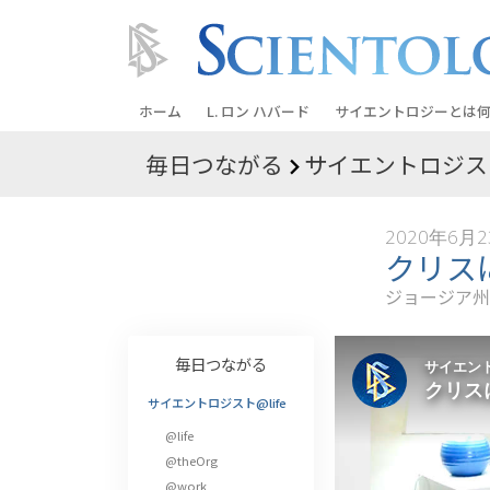
ホーム
L. ロン ハバード
サイエントロジーとは
何
毎日つながる
サイエントロジスト
信条と実践
サイエントロジーの信
2020年6月
サイエントロジストた
クリス
ントロジー
ジョージア州
サイエントロジストに
教会の内部
毎日つながる
サイエントロジーの基
サイエントロジスト@life
@life
ダイアネティックスの
@theOrg
愛と憎しみ ―
@work