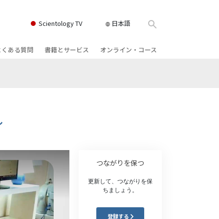
Scientology TV
日本語
よくある質問
書籍とサービス
オンライン・コース
書籍
背景と基本原理
どのように対立を解決するか
クス
ィオブック
教会の内部
存在のダイナミックス
け講演
サイエントロジーの組織
理解を構成するもの
し
ィルム
危険な環境に対する解決策
物
サービス
病気やけがのためのアシスト
つながりを保つ
ーマンライ
高潔さと正直さ
更新して、つながりを保
ちましょう。
結婚
感情のトーン・スケール
登録する
ィア･ミニ