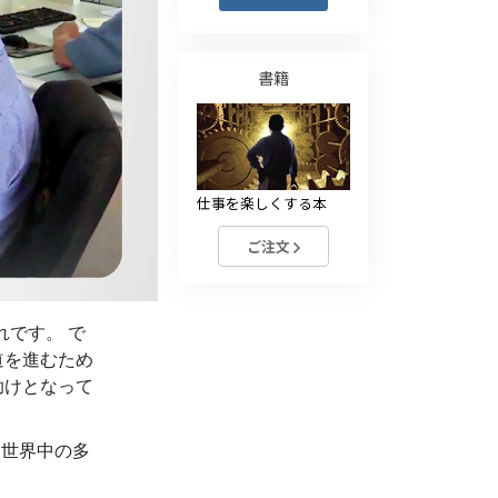
薬物に対する解決策
子ども
書籍
職場のためのツール
エシックスとコンディション
仕事を楽しくする本
抑圧の原因
ご注文
調査
組織化の基礎
です。 で
広報活動の基礎
道を進むため
ターゲットとゴール
助けとなって
勉強の技術
、世界中の多
コミュニケーション