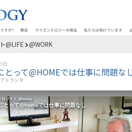
ですか?
教会
サイエントロジーの
現在
私たちは助けています
@LIFE
@WORK
教会を探す
グランド・オープニング
しあわせへの道
入門の
条と規律
新しい理想のサイエントロジー教会
Scientology・イベント
アプライド･スカラスティッ
オーデ
23日
ちが語るサイエ
上級
デビッド･ミスキャベッジ氏—
クリミノン
一般向
にとって@HOMEでは仕事に問題な
オーガニゼーション
Scientologyの教会指導者
アトランタ
ナルコノン
入門フ
会いましょう
フラッグ･ランド･ベース
真実を知ってください：薬
初級の
フリーウィンズ
ユナイテッド･フォー･ヒュ
本原理
サイエントロジーを
ツ
世界にもたらす
紹介
市民の人権擁護の会
サイエントロジー･ボランテ