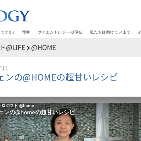
ですか?
教会
サイエントロジーの
現在
私たちは助けています
@LIFE
@HOME
教会を探す
グランド・オープニング
しあわせへの道
入門の
条と規律
新しい理想のサイエントロジー教会
Scientology・イベント
アプライド･スカラスティッ
オーデ
10日
ちが語るサイエ
上級
デビッド･ミスキャベッジ氏—
クリミノン
一般向
ェンの@HOMEの超甘いレシピ
オーガニゼーション
Scientologyの教会指導者
ナルコノン
入門フ
会いましょう
フラッグ･ランド･ベース
真実を知ってください：薬
初級の
フリーウィンズ
ユナイテッド･フォー･ヒュ
本原理
サイエントロジーを
ツ
世界にもたらす
紹介
市民の人権擁護の会
サイエントロジー･ボランテ