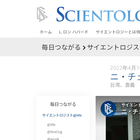
ホーム
L. ロン ハバード
サイエントロジーとは
何
毎日つながる
サイエントロジスト
信条と実践
サイエントロジーの信
2022年4月
サイエントロジストた
ニ・チ
ントロジー
台湾、嘉義
サイエントロジストに
教会の内部
毎日つながる
サイエントロジーの基
サイエントロジスト@life
@life
ダイアネティックスの
@theOrg
愛と憎しみ ―
@work