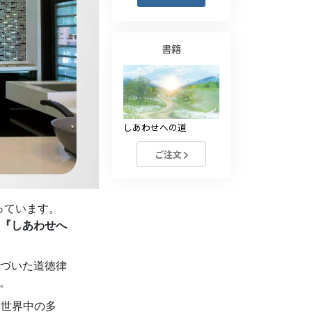
薬物に対する解決策
子ども
書籍
職場のためのツール
エシックスとコンディション
しあわせへの道
抑圧の原因
ご注文
調査
組織化の基礎
っています。
広報活動の基礎
『しあわせへ
ターゲットとゴール
づいた道徳律
勉強の技術
す。
コミュニケーション
、世界中の多