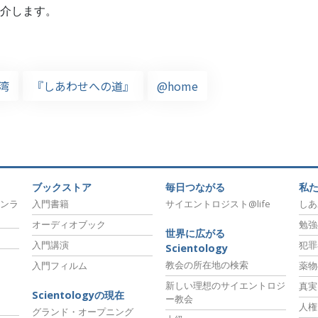
介します。
湾
『しあわせへの道』
@home
ブックストア
毎日つながる
私
ンラ
入門書籍
サイエントロジスト@life
しあ
オーディオブック
勉強
世界に広がる
入門講演
犯罪
Scientology
教会の所在地の検索
入門フィルム
薬物
新しい理想のサイエントロジ
真実
Scientologyの現在
ー教会
人権
グランド・オープニング