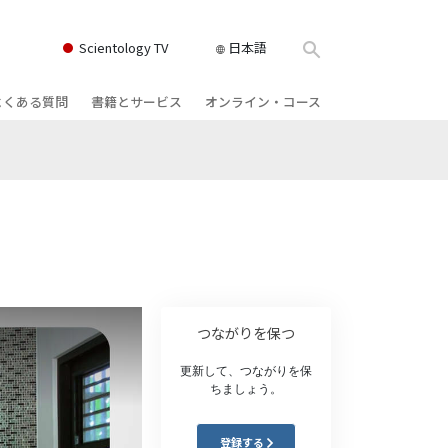
Scientology TV
日本語
よくある質問
書籍とサービス
オンライン・コース
書籍
背景と基本原理
どのように対立を解決するか
クス
ィオブック
教会の内部
存在のダイナミックス
け講演
サイエントロジーの組織
理解を構成するもの
ィルム
危険な環境に対する解決策
物
サービス
病気やけがのためのアシスト
つながりを保つ
ーマンライ
高潔さと正直さ
更新して、つながりを保
ちましょう。
結婚
感情のトーン・スケール
登録する
ィア･ミニ