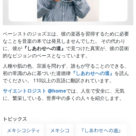
ベーシストのジョズエは、彼の楽器を習得するために必要
なことを音楽の本では発見しませんでした。 その代わり
に、彼が
『しあわせへの道』
で見つけた真実が、彼の芸術
的なビジョンのベースとなっています。
人種や肌の色、宗派を問わず、誰もが守ることのできる、
初の常識のみに基づいた道徳律
『しあわせへの道』
を読ん
でください。 110以上の言語に翻訳されています。
サイエントロジスト @home
では、人生で安全に、元気
に、繁栄している、世界中の多くの人々を紹介します。
トピックス
メキシコシティ
メキシコ
『しあわせへの道』