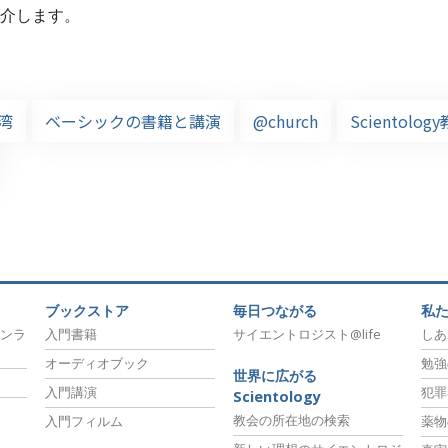
介します。
湾
ベーシックの書籍と講演
@church
Scientolo
ブックストア
毎日つながる
私
ンラ
入門書籍
サイエントロジスト@life
しあ
オーディオブック
勉強
世界に広がる
入門講演
犯罪
Scientology
教会の所在地の検索
入門フィルム
薬物