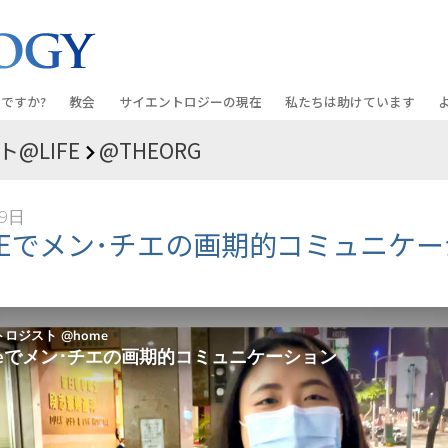
ですか?
教会
サイエントロジーの
現在
私たちは助けています
@LIFE
@THEORG
教会を探す
グランド・オープニング
しあわせへの道
入門の
条と規律
新しい理想のサイエントロジー教会
Scientology・イベント
アプライド･スカラスティッ
オーデ
29日
ちが語るサイエ
上級
デビッド･ミスキャベッジ氏—
クリミノン
一般向
MEでメン･チエの画期的コミュニケ
オーガニゼーション
Scientologyの教会指導者
ナルコノン
入門フ
会いましょう
フラッグ･ランド･ベース
真実を知ってください：薬
初級の
フリーウィンズ
ユナイテッド･フォー･ヒュ
本原理
サイエントロジーを
ツ
世界にもたらす
紹介
市民の人権擁護の会
サイエントロジー･ボランテ