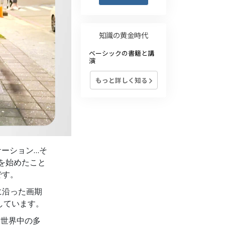
薬物に対する解決策
子ども
知識の黄金時代
職場のためのツール
ベーシックの書籍と講
演
エシックスとコンディション
もっと詳しく知る
抑圧の原因
調査
組織化の基礎
ケーション…そ
広報活動の基礎
を始めたこと
ターゲットとゴール
です。
に沿った画期
勉強の技術
在しています。
コミュニケーション
、世界中の多