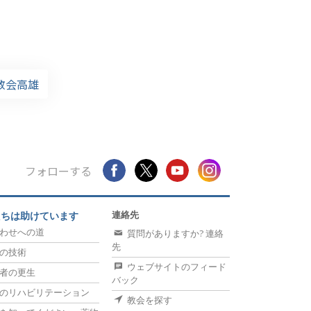
gy教会高雄
フォローする
連絡先
たちは助けています
わせへの道
質問がありますか? 連絡
先
の技術
ウェブサイトのフィード
者の更生
バック
のリハビリテーション
教会を探す