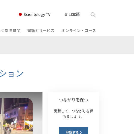
Scientology TV
日本語
よくある質問
書籍とサービス
オンライン・コース
書籍
背景と基本原理
どのように対立を解決するか
クス
ィオブック
教会の内部
存在のダイナミックス
け講演
サイエントロジーの組織
理解を構成するもの
ーション
ィルム
危険な環境に対する解決策
物
サービス
病気やけがのためのアシスト
つながりを保つ
ーマンライ
高潔さと正直さ
更新して、つながりを保
ちましょう。
結婚
感情のトーン・スケール
登録する
ィア･ミニ