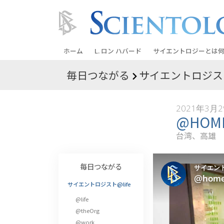
ホーム
L. ロン ハバード
サイエントロジーとは
何
毎日つながる
サイエントロジスト
信条と実践
サイエントロジーの信
2021年3月
サイエントロジストた
@HO
ントロジー
台湾、高雄
サイエントロジストに
教会の内部
毎日つながる
サイエントロジーの基
サイエントロジスト@life
@life
ダイアネティックスの
@theOrg
愛と憎しみ ―
@work