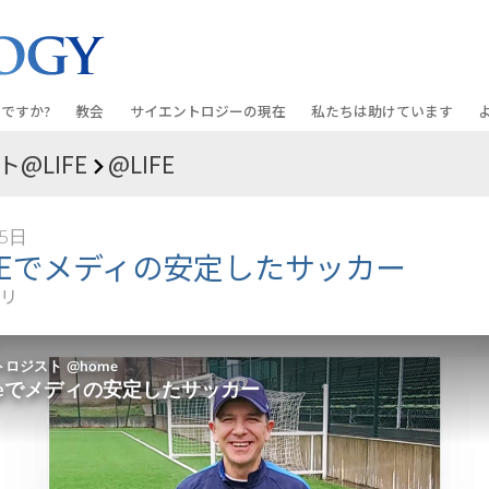
ですか?
教会
サイエントロジーの
現在
私たちは助けています
@LIFE
@LIFE
教会を探す
グランド・オープニング
しあわせへの道
入門の
条と規律
新しい理想のサイエントロジー教会
Scientology・イベント
アプライド･スカラスティッ
オーデ
25日
ちが語るサイエ
上級
デビッド･ミスキャベッジ氏—
クリミノン
一般向
MEでメディの安定したサッカー
オーガニゼーション
Scientologyの教会指導者
リ
ナルコノン
入門フ
会いましょう
フラッグ･ランド･ベース
真実を知ってください：薬
初級の
フリーウィンズ
ユナイテッド･フォー･ヒュ
本原理
サイエントロジーを
ツ
世界にもたらす
紹介
市民の人権擁護の会
サイエントロジー･ボランテ