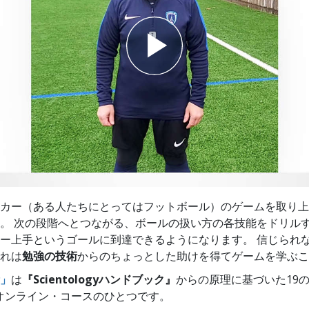
スター
カー（ある人たちにとってはフットボール）のゲームを取り上
。 次の段階へとつながる、ボールの扱い方の各技能をドリル
ー上手というゴールに到達できるようになります。 信じられ
れは
勉強の技術
からのちょっとした助けを得てゲームを学ぶこ
」
は
『Scientologyハンドブック』
からの原理に基づいた19
logyオンライン・コースのひとつです。