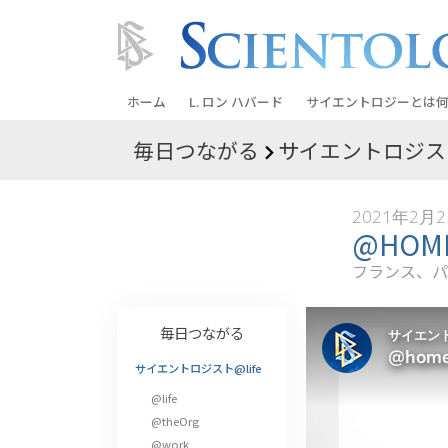
ホーム
L. ロン ハバード
サイエントロジーとは
何
毎日つながる
サイエントロジスト
信条と実践
サイエントロジーの信
2021年2月
サイエントロジストた
@HO
ントロジー
フランス、パ
サイエントロジストに
教会の内部
毎日つながる
サイエントロジーの基
サイエントロジスト@life
@life
ダイアネティックスの
@theOrg
愛と憎しみ ―
@work