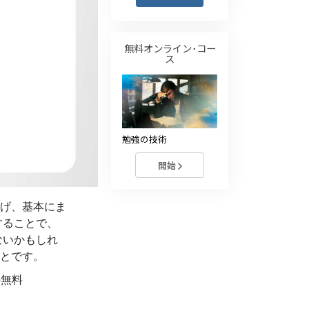
薬物に対する解決策
子ども
無料オンライン･コー
ス
職場のためのツール
エシックスとコンディション
抑圧の原因
勉強の技術
調査
開始
組織化の基礎
げ、基本にま
広報活動の基礎
することで、
ターゲットとゴール
ないかもしれ
とです。
勉強の技術
の無料
コミュニケーション