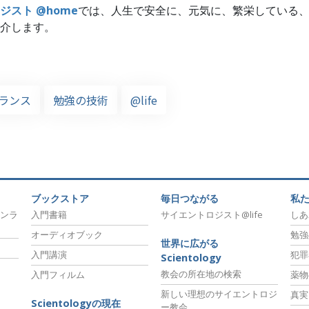
ジスト @home
では、人生で安全に、元気に、繁栄している
介します。
ランス
勉強の技術
@life
ブックストア
毎日つながる
私
ンラ
入門書籍
サイエントロジスト@life
しあ
オーディオブック
勉強
世界に広がる
入門講演
犯罪
Scientology
教会の所在地の検索
入門フィルム
薬物
新しい理想のサイエントロジ
真実
Scientologyの現在
ー教会