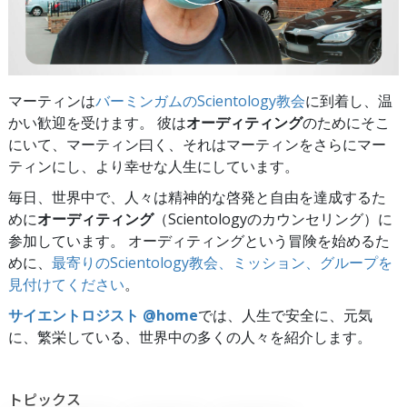
マーティンは
バーミンガムのScientology教会
に到着し、温
かい歓迎を受けます。 彼は
オーディティング
のためにそこ
にいて、マーティン曰く、それはマーティンをさらにマー
ティンにし、より幸せな人生にしています。
毎日、世界中で、人々は精神的な啓発と自由を達成するた
めに
オーディティング
（Scientologyのカウンセリング）に
参加しています。 オーディティングという冒険を始めるた
めに、
最寄りのScientology教会、ミッション、グループを
見付けてください
。
サイエントロジスト @home
では、人生で安全に、元気
に、繁栄している、世界中の多くの人々を紹介します。
トピックス