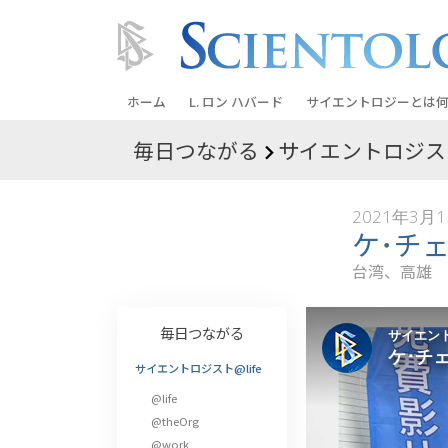
ホーム
L. ロン ハバード
サイエントロジーとは
何
毎日つながる
サイエントロジスト
信条と実践
サイエントロジーの信
2021年3月
サイエントロジストた
ケ･チ
ントロジー
台湾、高雄
サイエントロジストに
教会の内部
毎日つながる
サイエントロジーの基
サイエントロジスト@life
@life
ダイアネティックスの
@theOrg
愛と憎しみ ―
@work