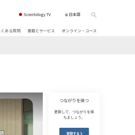
Scientology TV
日本語
よくある質問
書籍とサービス
オンライン・コース
書籍
背景と基本原理
どのように対立を解決するか
クス
ィオブック
教会の内部
存在のダイナミックス
け講演
サイエントロジーの組織
理解を構成するもの
ィルム
危険な環境に対する解決策
物
サービス
病気やけがのためのアシスト
つながりを保つ
ーマンライ
高潔さと正直さ
更新して、つながりを保
ちましょう。
結婚
感情のトーン・スケール
登録する
ィア･ミニ