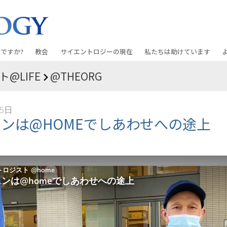
ですか?
教会
サイエントロジーの
現在
私たちは助けています
@LIFE
@THEORG
教会を探す
グランド・オープニング
しあわせへの道
入門の
条と規律
新しい理想のサイエントロジー教会
Scientology・イベント
アプライド･スカラスティッ
オーデ
15日
ちが語るサイエ
上級
デビッド･ミスキャベッジ氏—
クリミノン
一般向
ェンは@HOMEでしあわせへの途上
オーガニゼーション
Scientologyの教会指導者
ナルコノン
入門フ
会いましょう
フラッグ･ランド･ベース
真実を知ってください：薬
初級の
フリーウィンズ
ユナイテッド･フォー･ヒュ
本原理
サイエントロジーを
ツ
世界にもたらす
紹介
市民の人権擁護の会
サイエントロジー･ボランテ