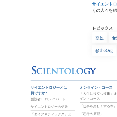
サイエントロ
くの人々を紹
トピックス
高雄
台
@theOrg
サイエントロジーとは
オンライン・コース
何ですか?
「人生に役立つ技術」オ
イン・コース
創設者 L. ロン ハバード
『仕事を楽しくする本』
サイエントロジーの信条
『思考の原理』
「ダイアネティックス」と