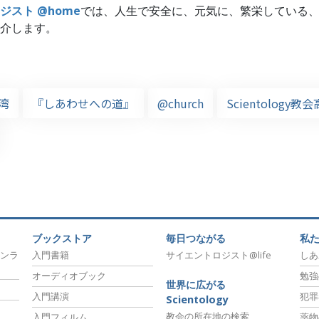
ジスト @home
では、人生で安全に、元気に、繁栄している
介します。
湾
『しあわせへの道』
@church
Scientology教
ブックストア
毎日つながる
私
ンラ
入門書籍
サイエントロジスト@life
しあ
オーディオブック
勉強
世界に広がる
入門講演
犯罪
Scientology
教会の所在地の検索
入門フィルム
薬物