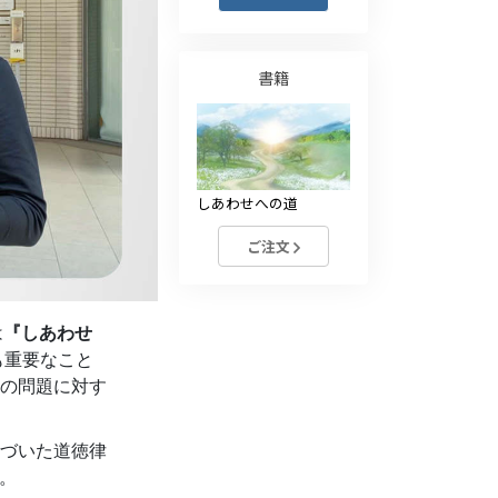
薬物に対する解決策
子ども
書籍
職場のためのツール
エシックスとコンディション
しあわせへの道
抑圧の原因
ご注文
調査
組織化の基礎
は
『しあわせ
広報活動の基礎
も重要なこと
ターゲットとゴール
の問題に対す
勉強の技術
づいた道徳律
コミュニケーション
す。