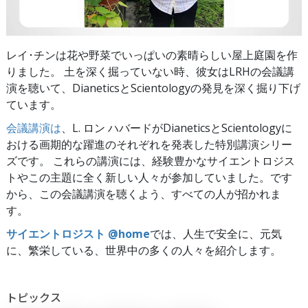
レイ･チンは花や野菜でいっぱいの素晴らしい屋上庭園を作
りました。 土を深く掘っていない時、彼女はLRHの会議講
演を聴いて、DianeticsとScientologyの発見を深く掘り下げ
ています。
会議講演は
、L. ロン ハバードがDianeticsとScientologyに
おける画期的な躍進のそれぞれを発表した特別講演シリー
ズです。 これらの講演には、経験豊かなサイエントロジス
トやこの主題に全く新しい人々が参加していました。です
から、この会議講演を聴くよう、すべての人が招かれま
す。
サイエントロジスト @home
では、人生で安全に、元気
に、繁栄している、世界中の多くの人々を紹介します。
トピックス