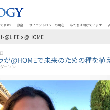
ですか?
教会
サイエントロジーの
現在
私たちは助けています
@LIFE
@HOME
教会を探す
グランド・オープニング
しあわせへの道
入門の
条と規律
新しい理想のサイエントロジー教会
Scientology・イベント
アプライド･スカラスティッ
オーデ
6日
ちが語るサイエ
上級
デビッド･ミスキャベッジ氏—
クリミノン
一般向
ラが@HOMEで未来のための種を植
オーガニゼーション
Scientologyの教会指導者
ダーソン
ナルコノン
入門フ
会いましょう
フラッグ･ランド･ベース
真実を知ってください：薬
初級の
フリーウィンズ
ユナイテッド･フォー･ヒュ
本原理
サイエントロジーを
ツ
世界にもたらす
紹介
市民の人権擁護の会
サイエントロジー･ボランテ