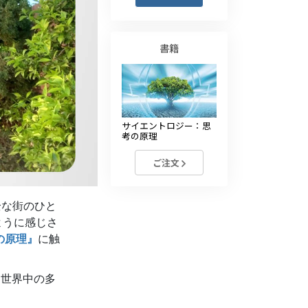
薬物に対する解決策
子ども
書籍
職場のためのツール
エシックスとコンディション
サイエントロジー：思
抑圧の原因
考の原理
調査
ご注文
組織化の基礎
全な街のひと
広報活動の基礎
ように感じさ
ターゲットとゴール
考の原理』
に触
勉強の技術
、世界中の多
コミュニケーション