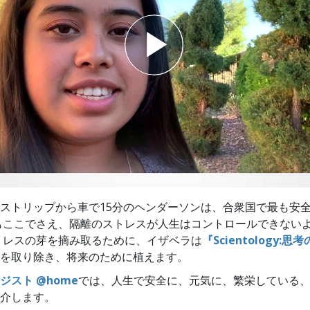
スター
ストリップから車で15分のヘンダーソンは、合衆国で最も安
もここでさえ、隔離のストレスが人生はコントロールできない
トレスの芽を摘み取るために、イザベラは
『Scientology:思
を取り除き、将来のために植えます。
ジスト @home
では、人生で安全に、元気に、繁栄している
介します。