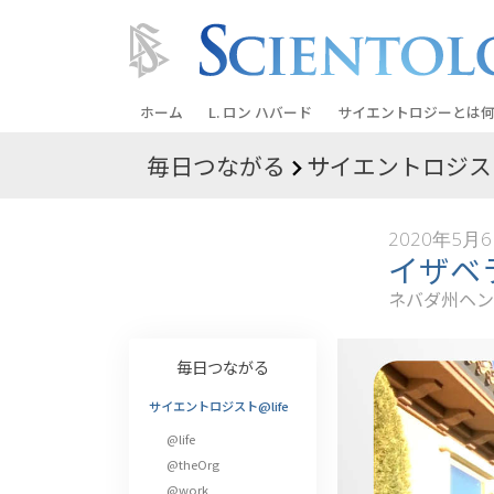
ホーム
L. ロン ハバード
サイエントロジーとは
何
毎日つながる
サイエントロジスト
信条と実践
サイエントロジーの信
2020年5月
サイエントロジストた
イザベ
ントロジー
ネバダ州ヘン
サイエントロジストに
教会の内部
毎日つながる
サイエントロジーの基
サイエントロジスト@life
@life
ダイアネティックスの
@theOrg
愛と憎しみ ―
@work