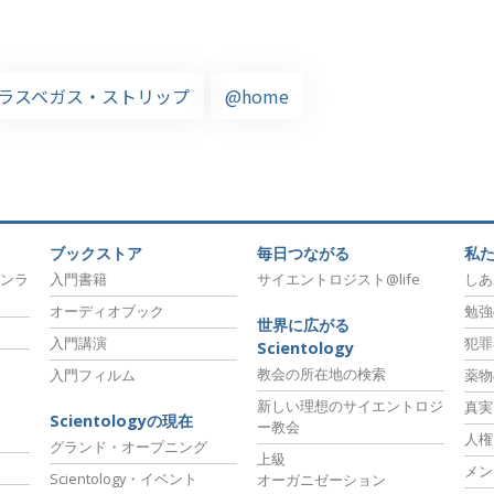
ラスベガス・ストリップ
@home
ブックストア
毎日つながる
私
ンラ
入門書籍
サイエントロジスト@life
しあ
オーディオブック
勉強
世界に広がる
入門講演
犯罪
Scientology
教会の所在地の検索
入門フィルム
薬物
新しい理想のサイエントロジ
真実
Scientologyの現在
ー教会
人権
グランド・オープニング
上級
メン
Scientology・イベント
オーガニゼーション