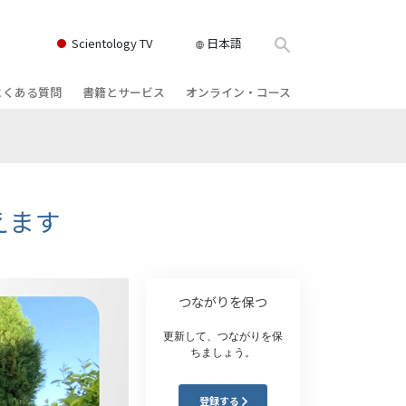
Scientology TV
日本語
よくある質問
書籍とサービス
オンライン・コース
書籍
背景と基本原理
どのように対立を解決するか
クス
ィオブック
教会の内部
存在のダイナミックス
け講演
サイエントロジーの組織
理解を構成するもの
えます
ィルム
危険な環境に対する解決策
物
サービス
病気やけがのためのアシスト
つながりを保つ
ーマンライ
高潔さと正直さ
更新して、つながりを保
ちましょう。
結婚
感情のトーン・スケール
登録する
ィア･ミニ