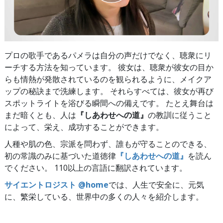
プロの歌手であるパメラは自分の声だけでなく、聴衆にリ
ーチする方法を知っています。 彼女は、聴衆が彼女の目か
らも情熱が発散されているのを観られるように、メイクア
ップの秘訣まで洗練します。 それらすべては、彼女が再び
スポットライトを浴びる瞬間への備えです。 たとえ舞台は
まだ暗くとも、人は
『しあわせへの道』
の教訓に従うこと
によって、栄え、成功することができます。
人種や肌の色、宗派を問わず、誰もが守ることのできる、
初の常識のみに基づいた道徳律
『しあわせへの道』
を読ん
でください。 110以上の言語に翻訳されています。
サイエントロジスト @home
では、人生で安全に、元気
に、繁栄している、世界中の多くの人々を紹介します。