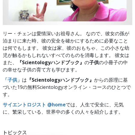
リー・チェンは愛情深いお祖母さん。 なので、彼女の孫が
泊まりに来た時、彼の安全を確かにするために必要なこと
は何でもします。 彼女は家、彼のおもちゃ、この小さな幼
児が触るかもしれないすべてのものを消毒します。 彼女は
また、
『Scientologyハンドブック』
の
子供
の小冊子の中
の幸せな子供の育て方も学びます。
「子供」
は
『Scientologyハンドブック』
からの原理に基
づいた19の無料Scientologyオンライン・コースのひとつで
す。
サイエントロジスト @home
では、人生で安全に、元気
に、繁栄している、世界中の多くの人々を紹介します。
トピックス