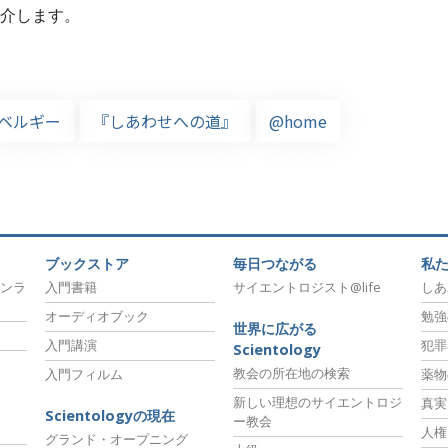
介します。
ベルギー
『しあわせへの道』
@home
ブックストア
毎日つながる
私
ンラ
入門書籍
サイエントロジスト@life
しあ
オーディオブック
勉強
世界に広がる
入門講演
犯罪
Scientology
教会の所在地の検索
入門フィルム
薬物
新しい理想のサイエントロジ
真実
Scientologyの現在
ー教会
人権
グランド・オープニング