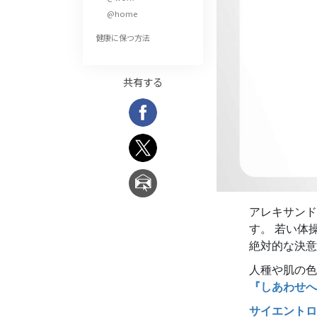
偉大さとは何か?
@home
健康に保つ方法
共有する
アレキサンド
す。 若い体
絶対的な決意
人種や肌の色
『しあわせへ
サイエントロ