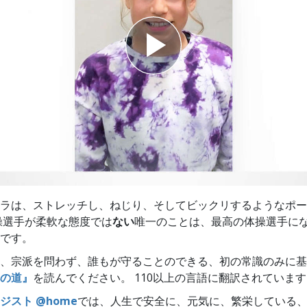
スター
ラは、ストレッチし、ねじり、そしてビックリするようなポー
操選手が柔軟な態度では
ない
唯一のことは、最高の体操選手に
です。
、宗派を問わず、誰もが守ることのできる、初の常識のみに基
の道』
を読んでください。 110以上の言語に翻訳されていま
ジスト @home
では、人生で安全に、元気に、繁栄している