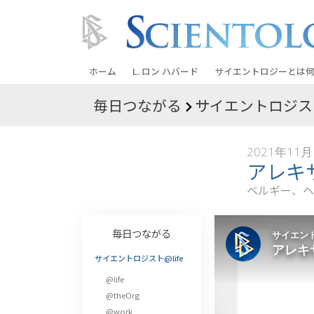
ホーム
L. ロン ハバード
サイエントロジーとは
何
毎日つながる
サイエントロジスト
信条と実践
サイエントロジーの信
2021年11月
サイエントロジストた
アレキ
ントロジー
ベルギー、ヘ
サイエントロジストに
教会の内部
毎日つながる
サイエントロジーの基
サイエントロジスト@life
@life
ダイアネティックスの
@theOrg
愛と憎しみ ―
@work