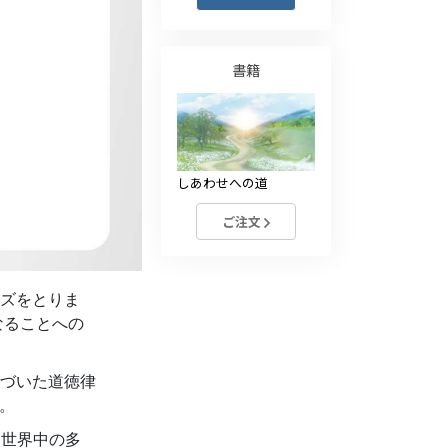
薬物に対する解決策
子ども
書籍
職場のためのツール
エシックスとコンディション
しあわせへの道
抑圧の原因
ご注文
調査
組織化の基礎
ズをとりま
広報活動の基礎
なることへの
ターゲットとゴール
づいた道徳律
勉強の技術
す。
コミュニケーション
、世界中の多