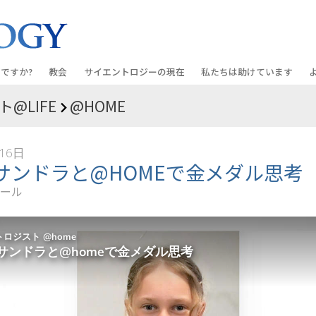
ですか?
教会
サイエントロジーの
現在
私たちは助けています
@LIFE
@HOME
教会を探す
グランド・オープニング
しあわせへの道
入門の
条と規律
新しい理想のサイエントロジー教会
Scientology・イベント
アプライド･スカラスティッ
オーデ
16日
ちが語るサイエ
上級
デビッド･ミスキャベッジ氏—
クリミノン
一般向
サンドラと@HOMEで金メダル思考
オーガニゼーション
Scientologyの教会指導者
ール
ナルコノン
入門フ
会いましょう
フラッグ･ランド･ベース
真実を知ってください：薬
初級の
フリーウィンズ
ユナイテッド･フォー･ヒュ
本原理
サイエントロジーを
ツ
世界にもたらす
紹介
市民の人権擁護の会
サイエントロジー･ボランテ