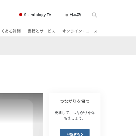
Scientology TV
日本語
よくある質問
書籍とサービス
オンライン・コース
書籍
背景と基本原理
どのように対立を解決するか
クス
ィオブック
教会の内部
存在のダイナミックス
け講演
サイエントロジーの組織
理解を構成するもの
ィルム
危険な環境に対する解決策
物
サービス
病気やけがのためのアシスト
つながりを保つ
ーマンライ
高潔さと正直さ
更新して、つながりを保
ちましょう。
結婚
感情のトーン・スケール
登録する
ィア･ミニ