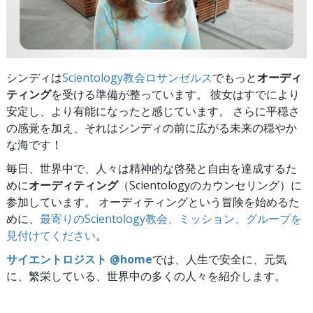
シンディは
Scientology教会ロサンゼルス
でもっと
オーディ
ティング
を受ける準備が整っています。 彼女はすでにより
安定し、より有能になったと感じています。 さらに平穏さ
の感覚を加え、それはシンディの前に広がる未来の穏やか
な海です！
毎日、世界中で、人々は精神的な啓発と自由を達成するた
めに
オーディティング
（Scientologyのカウンセリング）に
参加しています。 オーディティングという冒険を始めるた
めに、
最寄りのScientology教会、ミッション、グループを
見付けてください
。
サイエントロジスト @home
では、人生で安全に、元気
に、繁栄している、世界中の多くの人々を紹介します。