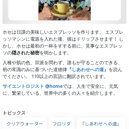
ホセは日課の美味しいエスプレッソを作ります。 エスプレ
ッソマシンに電源を入れた後、彼はドリップさせます！ し
かし、ホセは最初の一杯をすする前に、見事なエスプレッ
ソの
隠された秘密
を明かします。
人種や肌の色、宗派を問わず、誰もが守ることのできる、
初の常識のみに基づいた道徳律
『しあわせへの道』
を読ん
でください。 110以上の言語に翻訳されています。
サイエントロジスト @home
では、人生で安全に、元気
に、繁栄している、世界中の多くの人々を紹介します。
トピックス
クリアウォーター
フロリダ
『しあわせへの道』