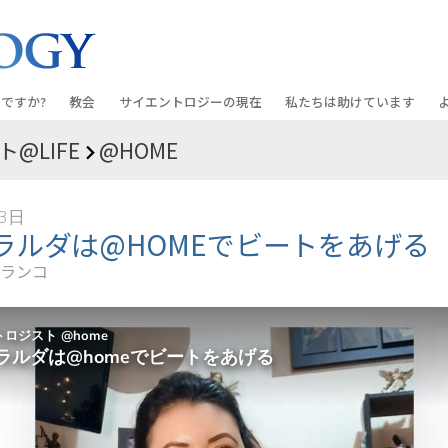
ですか?
教会
サイエントロジーの
現在
私たちは助けています
@LIFE
@HOME
教会を探す
グランド・オープニング
しあわせへの道
入門の
条と規律
新しい理想のサイエントロジー教会
Scientology・イベント
アプライド･スカラスティッ
オーデ
23日
ちが語るサイエ
上級
デビッド･ミスキャベッジ氏—
クリミノン
一般向
ラルダは@HOMEでビートをあげる
オーガニゼーション
Scientologyの教会指導者
ランコ
ナルコノン
入門フ
会いましょう
フラッグ･ランド･ベース
真実を知ってください：薬
初級の
フリーウィンズ
ユナイテッド･フォー･ヒュ
本原理
サイエントロジーを
ツ
世界にもたらす
紹介
市民の人権擁護の会
サイエントロジー･ボランテ