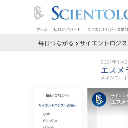
ホーム
L. ロン ハバード
サイエントロジーとは
何
毎日つながる
サイエントロジスト
信条と実践
サイエントロジーの信
2021年1月
サイエントロジストた
エスメ
ントロジー
メキシコ、ポ
サイエントロジストに
教会の内部
毎日つながる
サイエントロジーの基
サイエントロジスト@life
@life
ダイアネティックスの
@theOrg
愛と憎しみ ―
@work