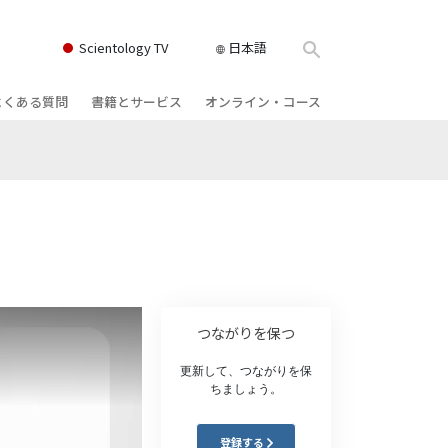
Scientology TV
日本語
よくある質問
書籍とサービス
オンライン・コース
書籍
背景と基本原理
どのように対立を解決するか
クス
ィオブック
教会の内部
存在のダイナミックス
け講演
サイエントロジーの組織
理解を構成するもの
ィルム
危険な環境に対する解決策
物
サービス
病気やけがのためのアシスト
つながりを保つ
ーマンライ
高潔さと正直さ
更新して、つながりを保
ちましょう。
結婚
感情のトーン・スケール
登録する
ィア･ミニ