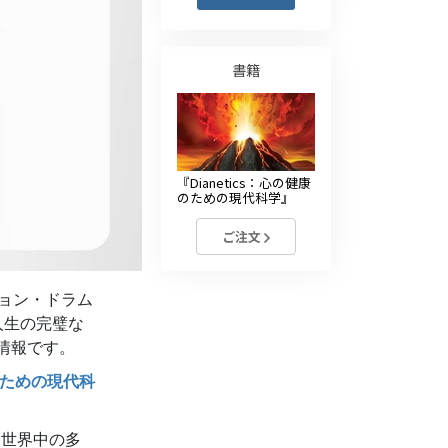
薬物に対する解決策
子ども
書籍
職場のためのツール
エシックスとコンディション
『Dianetics：心の健康
抑圧の原因
のための現代科学』
調査
ご注文
組織化の基礎
ョン・ドラム
広報活動の基礎
人生の完璧な
ターゲットとゴール
情報です。
康のための現代科
勉強の技術
コミュニケーション
、世界中の多