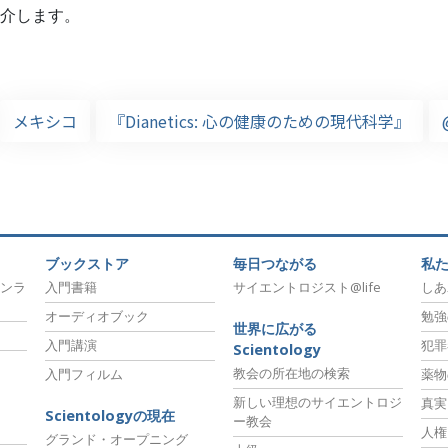
介します。
メキシコ
『Dianetics: 心の健康のための現代科学』
ブックストア
毎日つながる
私
ンラ
入門書籍
サイエントロジスト@life
しあ
オーディオブック
勉強
世界に広がる
入門講演
犯罪
Scientology
教会の所在地の検索
入門フィルム
薬物
新しい理想のサイエントロジ
真実
Scientologyの現在
ー教会
人権
グランド・オープニング