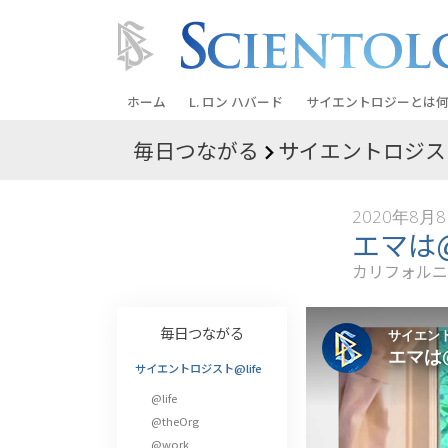
ホーム
L. ロン ハバード
サイエントロジーとは
何
毎日つながる
サイエントロジスト
信条と実践
サイエントロジーの信
2020年8月
サイエントロジストた
エマは
ントロジー
カリフォルニ
サイエントロジストに
教会の内部
毎日つながる
サイエントロジーの基
サイエントロジスト@life
@life
ダイアネティックスの
@theOrg
愛と憎しみ ―
@work