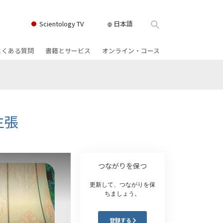
Scientology TV
日本語
よくある質問
書籍とサービス
オンライン・コース
書籍
背景と基本原理
どのように対立を解決するか
クス
ィオブック
教会の内部
存在のダイナミックス
け講演
サイエントロジーの組織
理解を構成するもの
主張
ィルム
危険な環境に対する解決策
物
サービス
病気やけがのためのアシスト
つながりを保つ
ーマンライ
高潔さと正直さ
更新して、つながりを保
ちましょう。
結婚
感情のトーン・スケール
登録する
ィア･ミニ