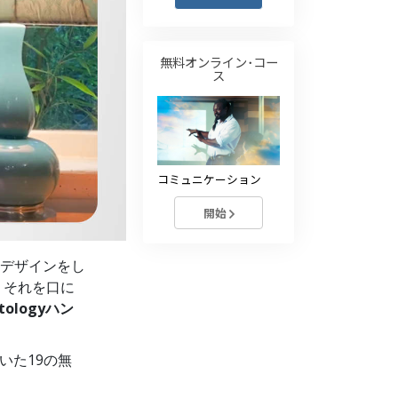
薬物に対する解決策
子ども
無料オンライン･コー
ス
職場のためのツール
エシックスとコンディション
抑圧の原因
コミュニケーション
調査
開始
組織化の基礎
デザインをし
広報活動の基礎
、それを口に
ターゲットとゴール
ntologyハン
勉強の技術
いた19の無
コミュニケーション