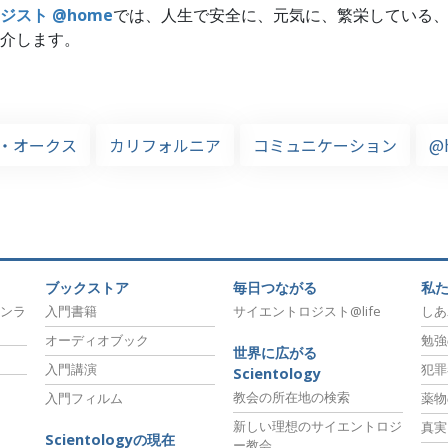
ジスト @home
では、人生で安全に、元気に、繁栄している
介します。
・オークス
カリフォルニア
コミュニケーション
@
ブックストア
毎日つながる
私
ンラ
入門書籍
サイエントロジスト@life
しあ
オーディオブック
勉強
世界に広がる
入門講演
犯罪
Scientology
教会の所在地の検索
入門フィルム
薬物
新しい理想のサイエントロジ
真実
Scientologyの現在
ー教会