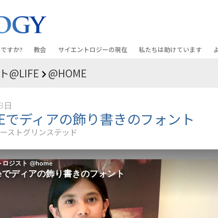
ですか?
教会
サイエントロジーの
現在
私たちは助けています
@LIFE
@HOME
教会を探す
グランド・オープニング
しあわせへの道
入門の
条と規律
新しい理想のサイエントロジー教会
Scientology・イベント
アプライド･スカラスティッ
オーデ
月3日
ちが語るサイエ
上級
デビッド･ミスキャベッジ氏—
クリミノン
一般向
MEでディアの飾り書きのフォント
オーガニゼーション
Scientologyの教会指導者
ーストグリンステッド
ナルコノン
入門フ
会いましょう
フラッグ･ランド･ベース
真実を知ってください：薬
初級の
フリーウィンズ
ユナイテッド･フォー･ヒュ
本原理
サイエントロジーを
ツ
世界にもたらす
紹介
市民の人権擁護の会
サイエントロジー･ボランテ