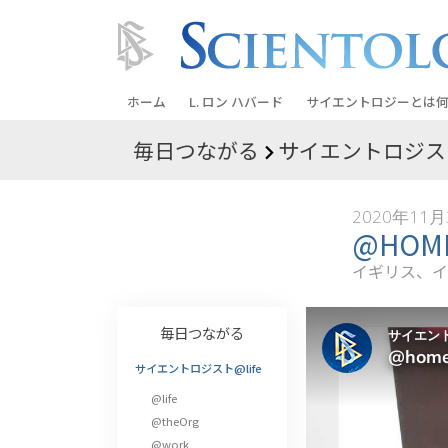
ホーム
L. ロン ハバード
サイエントロジーとは
何
毎日つながる
サイエントロジスト
信条と実践
サイエントロジーの信
2020年11
サイエントロジストた
@HO
ントロジー
イギリス、イ
サイエントロジストに
教会の内部
毎日つながる
サイエントロジーの基
サイエントロジスト@life
@life
ダイアネティックスの
@theOrg
愛と憎しみ ―
@work