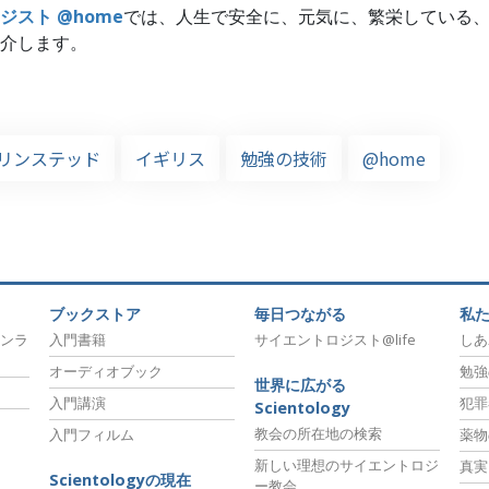
ジスト @home
では、人生で安全に、元気に、繁栄している
介します。
リンステッド
イギリス
勉強の技術
@home
ブックストア
毎日つながる
私
ンラ
入門書籍
サイエントロジスト@life
しあ
オーディオブック
勉強
世界に広がる
入門講演
犯罪
Scientology
教会の所在地の検索
入門フィルム
薬物
新しい理想のサイエントロジ
真実
Scientologyの現在
ー教会