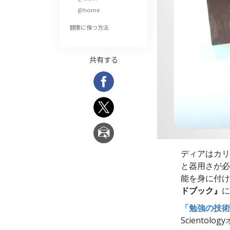
偉大さとは何か?
@home
健康に保つ方法
共有する
ディアはカリ
と器用さが必
能を身に付け
ドブック』
に
「勉強の技術
Sciento