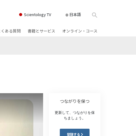
Scientology TV
日本語
よくある質問
書籍とサービス
オンライン・コース
書籍
背景と基本原理
どのように対立を解決するか
クス
ィオブック
教会の内部
存在のダイナミックス
け講演
サイエントロジーの組織
理解を構成するもの
ィルム
危険な環境に対する解決策
物
サービス
病気やけがのためのアシスト
つながりを保つ
ーマンライ
高潔さと正直さ
更新して、つながりを保
ちましょう。
結婚
感情のトーン・スケール
登録する
ィア･ミニ