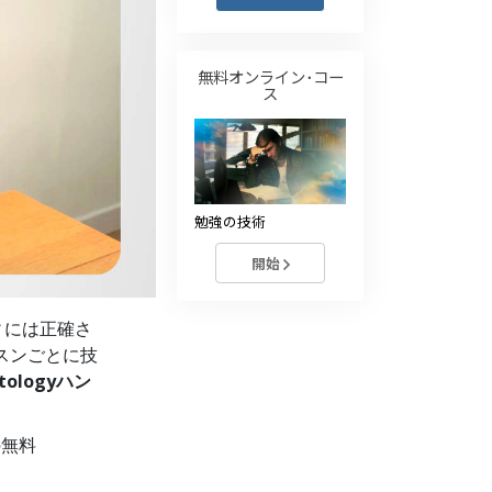
薬物に対する解決策
子ども
無料オンライン･コー
ス
職場のためのツール
エシックスとコンディション
抑圧の原因
勉強の技術
調査
開始
組織化の基礎
ィには正確さ
広報活動の基礎
スンごとに技
ターゲットとゴール
ntologyハン
勉強の技術
の無料
コミュニケーション