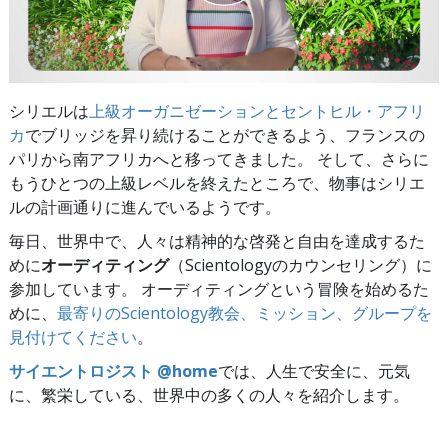
シリエルは
上級オーガニゼーションとセントヒル・アフリ
カ
でブリッジを昇り続けることができるよう、フランスの
パリから南アフリカへと移ってきました。 そして、さらに
もうひとつの上級レベルを終えたところで、物事はシリエ
ルの計画通りに進んでいるようです。
毎日、世界中で、人々は精神的な啓発と自由を達成するた
めに
オーディティング
（Scientologyのカウンセリング）に
参加しています。 オーディティングという冒険を始めるた
めに、
最寄りのScientology教会、ミッション、グループを
見付けてください
。
サイエントロジスト @home
では、人生で安全に、元気
に、繁栄している、世界中の多くの人々を紹介します。