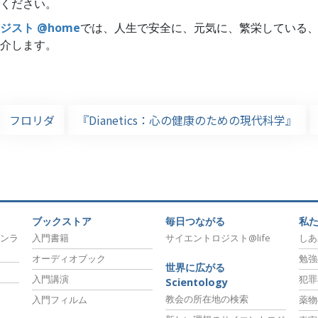
ください。
ジスト @home
では、人生で安全に、元気に、繁栄している
介します。
フロリダ
『Dianetics：心の健康のための現代科学』
ブックストア
毎日つながる
私
ンラ
入門書籍
サイエントロジスト@life
しあ
オーディオブック
勉強
世界に広がる
入門講演
犯罪
Scientology
教会の所在地の検索
入門フィルム
薬物