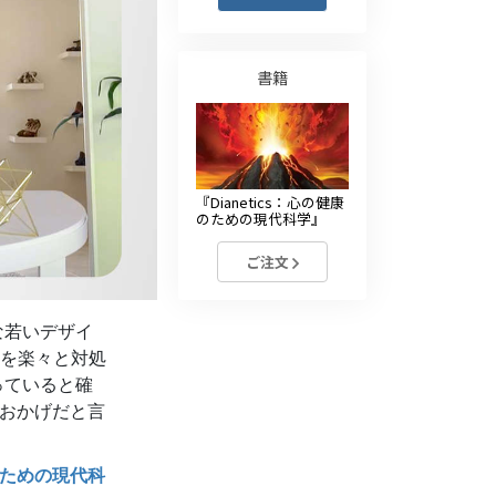
薬物に対する解決策
子ども
書籍
職場のためのツール
エシックスとコンディション
『Dianetics：心の健康
抑圧の原因
のための現代科学』
調査
ご注文
組織化の基礎
な若いデザイ
広報活動の基礎
を楽々と対処
ターゲットとゴール
っていると確
おかげだと言
勉強の技術
コミュニケーション
康のための現代科