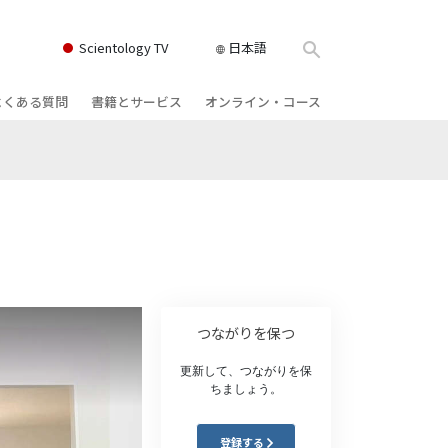
Scientology TV
日本語
よくある質問
書籍とサービス
オンライン・コース
書籍
背景と基本原理
どのように対立を解決するか
クス
ィオブック
教会の内部
存在のダイナミックス
け講演
サイエントロジーの組織
理解を構成するもの
ィルム
危険な環境に対する解決策
物
サービス
病気やけがのためのアシスト
つながりを保つ
ーマンライ
高潔さと正直さ
更新して、つながりを保
ちましょう。
結婚
感情のトーン・スケール
登録する
ィア･ミニ