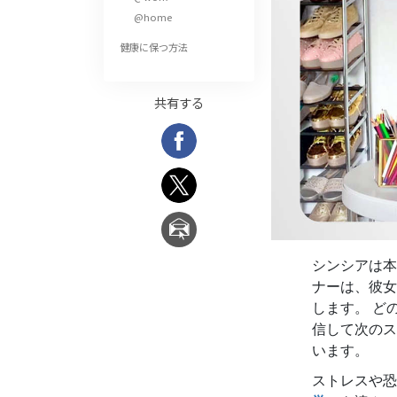
偉大さとは何か?
@home
健康に保つ方法
共有する
シンシアは本
ナーは、彼女
します。 ど
信して次のス
います。
ストレスや