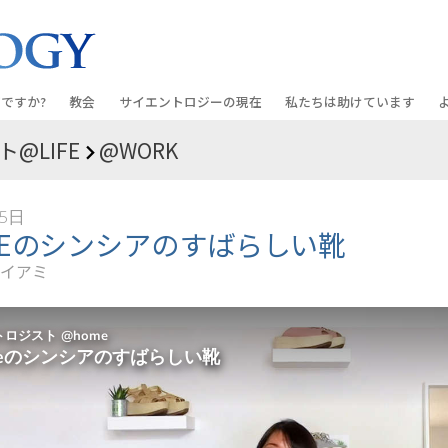
ですか?
教会
サイエントロジーの
現在
私たちは助けています
@LIFE
@WORK
教会を探す
グランド・オープニング
しあわせへの道
入門の
条と規律
新しい理想のサイエントロジー教会
Scientology・イベント
アプライド･スカラスティッ
オーデ
25日
ちが語るサイエ
上級
デビッド･ミスキャベッジ氏—
クリミノン
一般向
MEのシンシアのすばらしい靴
オーガニゼーション
Scientologyの教会指導者
イアミ
ナルコノン
入門フ
会いましょう
フラッグ･ランド･ベース
真実を知ってください：薬
初級の
フリーウィンズ
ユナイテッド･フォー･ヒュ
本原理
サイエントロジーを
ツ
世界にもたらす
紹介
市民の人権擁護の会
サイエントロジー･ボランテ