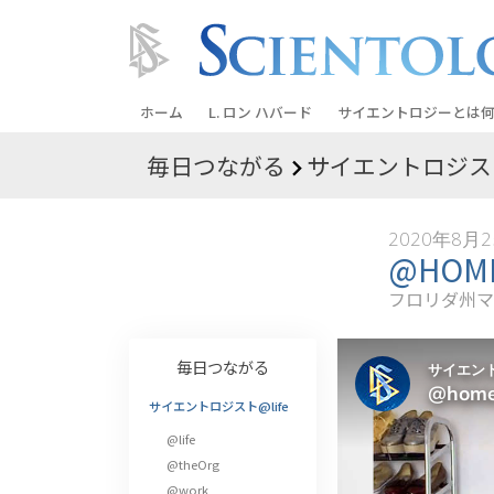
ホーム
L. ロン ハバード
サイエントロジーとは
何
毎日つながる
サイエントロジスト
信条と実践
サイエントロジーの信
2020年8月
サイエントロジストた
@HO
ントロジー
フロリダ州マ
サイエントロジストに
教会の内部
毎日つながる
サイエントロジーの基
サイエントロジスト@life
@life
ダイアネティックスの
@theOrg
愛と憎しみ ―
@work