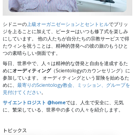
シドニーの
上級オーガニゼーションとセントヒル
でブリッ
ジを上ることに加えて、ピーターはいつも修了式を楽しみ
にしています。 他の人たちが自分たちの宗教サービスで得
たウィンを祝うことは、精神的啓発への彼の旅のもうひと
つの素晴らしい側面です。
毎日、世界中で、人々は精神的な啓発と自由を達成するた
めに
オーディティング
（Scientologyのカウンセリング）に
参加しています。 オーディティングという冒険を始めるた
めに、
最寄りのScientology教会、ミッション、グループを
見付けてください
。
サイエントロジスト @home
では、人生で安全に、元気
に、繁栄している、世界中の多くの人々を紹介します。
トピックス