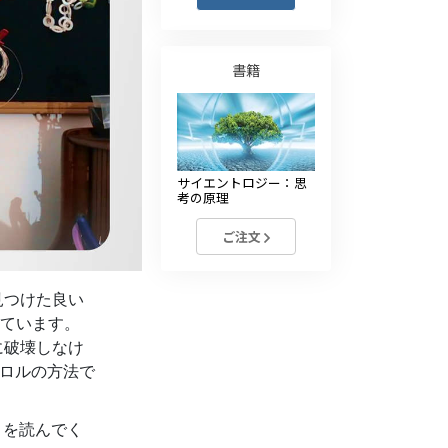
薬物に対する解決策
子ども
書籍
職場のためのツール
エシックスとコンディション
サイエントロジー：思
抑圧の原因
考の原理
調査
ご注文
組織化の基礎
見つけた良い
広報活動の基礎
ています。
ターゲットとゴール
に破壊しなけ
ロルの方法で
勉強の技術
コミュニケーション
』
を読んでく