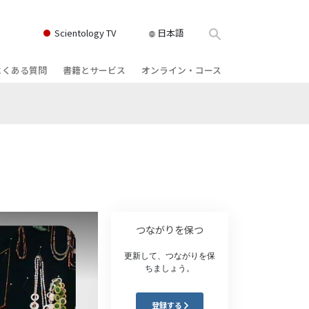
Scientology TV
日本語
よくある質問
書籍とサービス
オンライン・コース
書籍
背景と基本原理
どのように対立を解決するか
クス
ィオブック
教会の内部
存在のダイナミックス
け講演
サイエントロジーの組織
理解を構成するもの
ィルム
危険な環境に対する解決策
物
サービス
病気やけがのためのアシスト
つながりを保つ
ーマンライ
高潔さと正直さ
更新して、つながりを保
ちましょう。
結婚
感情のトーン・スケール
登録する
ィア･ミニ