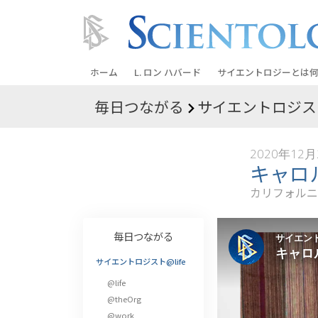
ホーム
L. ロン ハバード
サイエントロジーとは
何
毎日つながる
サイエントロジスト
信条と実践
サイエントロジーの信
2020年12月
サイエントロジストた
キャロ
ントロジー
カリフォルニ
サイエントロジストに
教会の内部
毎日つながる
サイエントロジーの基
サイエントロジスト@life
@life
ダイアネティックスの
@theOrg
愛と憎しみ ―
@work