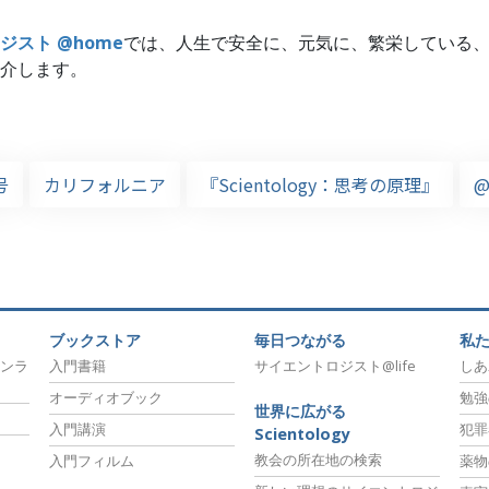
ジスト @home
では、人生で安全に、元気に、繁栄している
介します。
号
カリフォルニア
『Scientology：思考の原理』
@
ブックストア
毎日つながる
私
ンラ
入門書籍
サイエントロジスト@life
しあ
オーディオブック
勉強
世界に広がる
入門講演
犯罪
Scientology
教会の所在地の検索
入門フィルム
薬物