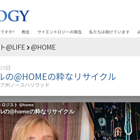
ですか?
教会
サイエントロジーの
現在
私たちは助けています
@LIFE
@HOME
教会を探す
グランド・オープニング
しあわせへの道
入門の
条と規律
新しい理想のサイエントロジー教会
Scientology・イベント
アプライド･スカラスティッ
オーデ
29日
ちが語るサイエ
上級
デビッド･ミスキャベッジ氏—
クリミノン
一般向
ルの@HOMEの粋なリサイクル
オーガニゼーション
Scientologyの教会指導者
ア州ノースハリウッド
ナルコノン
入門フ
会いましょう
フラッグ･ランド･ベース
真実を知ってください：薬
初級の
フリーウィンズ
ユナイテッド･フォー･ヒュ
本原理
サイエントロジーを
ツ
世界にもたらす
紹介
市民の人権擁護の会
サイエントロジー･ボランテ