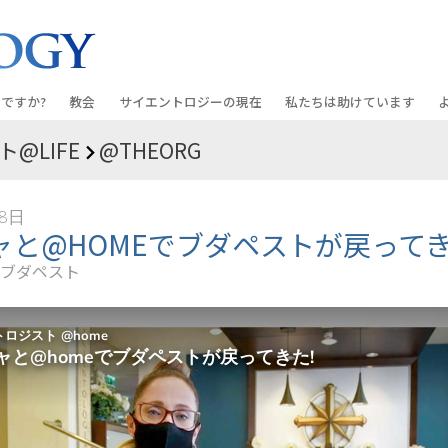
ですか?
教会
サイエントロジーの
現在
私たちは助けています
@LIFE
@THEORG
教会を探す
グランド・オープニング
しあわせへの道
入門の
条と規律
新しい理想のサイエントロジー教会
Scientology・イベント
アプライド･スカラスティッ
オーデ
18日
ちが語るサイエ
上級
デビッド･ミスキャベッジ氏—
クリミノン
一般向
ャと@HOMEでブダペストが戻ってき
オーガニゼーション
Scientologyの教会指導者
ブダペスト
ナルコノン
入門フ
会いましょう
フラッグ･ランド･ベース
真実を知ってください：薬
初級の
フリーウィンズ
ユナイテッド･フォー･ヒュ
本原理
サイエントロジーを
ツ
世界にもたらす
紹介
市民の人権擁護の会
サイエントロジー･ボランテ