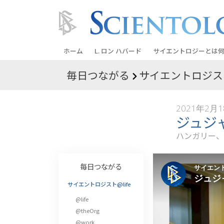
ホーム
L. ロン ハバード
サイエントロジーとは
何
毎日つながる
サイエントロジスト
信条と実践
サイエントロジーの信
2021年2月
サイエントロジストた
ジュジ
ントロジー
ハンガリー、
サイエントロジストに
教会の内部
毎日つながる
サイエントロジーの基
サイエントロジスト@life
@life
ダイアネティックスの
@theOrg
愛と憎しみ ―
@work