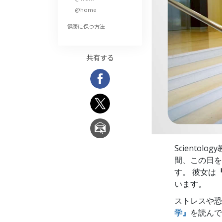
偉大さとは何か?
@home
健康に保つ方法
共有する
Scient
間、この日を
す。 彼女は
『
います。
ストレスや
学』
を読んで