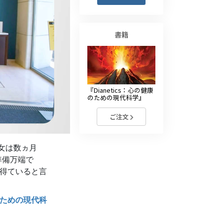
薬物に対する解決策
子ども
書籍
職場のためのツール
エシックスとコンディション
『Dianetics：心の健康
抑圧の原因
のための現代科学』
調査
ご注文
組織化の基礎
彼女は数ヵ月
広報活動の基礎
準備万端で
ターゲットとゴール
得ていると言
勉強の技術
康のための現代科
コミュニケーション