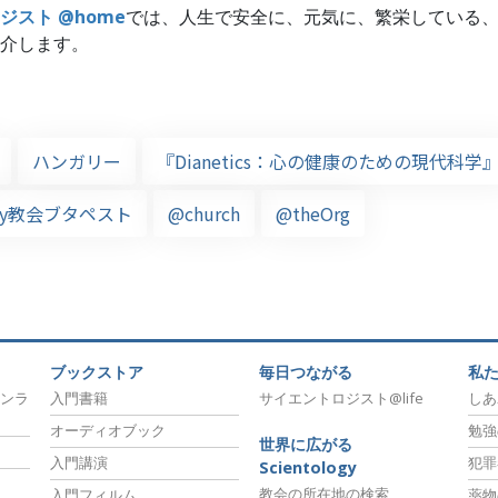
ジスト @home
では、人生で安全に、元気に、繁栄している
介します。
ハンガリー
『Dianetics：心の健康のための現代科学
logy教会ブタペスト
@church
@theOrg
ブックストア
毎日つながる
私
ンラ
入門書籍
サイエントロジスト@life
しあ
オーディオブック
勉強
世界に広がる
入門講演
犯罪
Scientology
教会の所在地の検索
入門フィルム
薬物