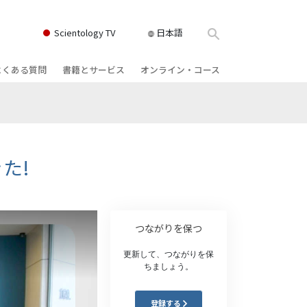
Scientology TV
日本語
よくある質問
書籍とサービス
オンライン・コース
書籍
背景と基本原理
どのように対立を解決するか
クス
ィオブック
教会の内部
存在のダイナミックス
け講演
サイエントロジーの組織
理解を構成するもの
た!
ィルム
危険な環境に対する解決策
物
サービス
病気やけがのためのアシスト
つながりを保つ
ーマンライ
高潔さと正直さ
更新して、つながりを保
ちましょう。
結婚
感情のトーン・スケール
登録する
ィア･ミニ