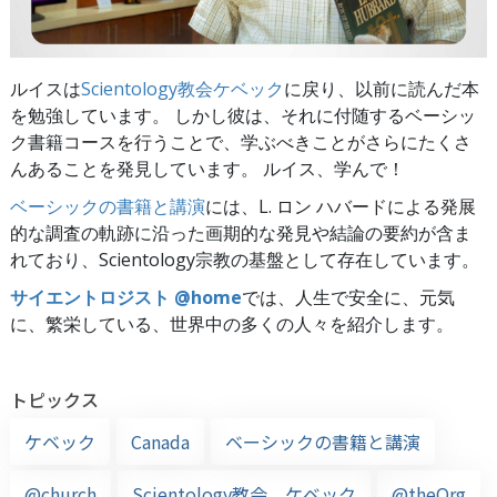
ルイスは
Scientology教会ケベック
に戻り、以前に読んだ本
を勉強しています。 しかし彼は、それに付随するベーシッ
ク書籍コースを行うことで、学ぶべきことがさらにたくさ
んあることを発見しています。 ルイス、学んで！
ベーシックの書籍と講演
には、L. ロン ハバードによる発展
的な調査の軌跡に沿った画期的な発見や結論の要約が含ま
れており、Scientology宗教の基盤として存在しています。
サイエントロジスト @home
では、人生で安全に、元気
に、繁栄している、世界中の多くの人々を紹介します。
トピックス
ケベック
Canada
ベーシックの書籍と講演
@church
Scientology教会 ケベック
@theOrg