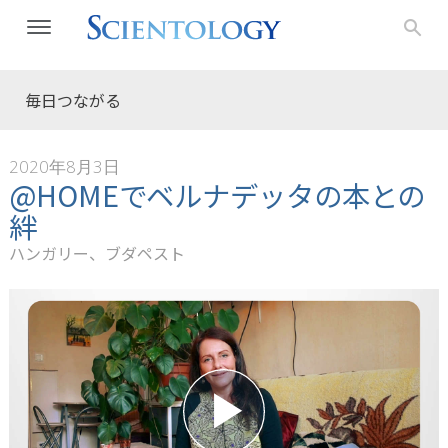
毎日つながる
2020年8月3日
@HOMEでベルナデッタの本との
絆
ハンガリー、ブダペスト