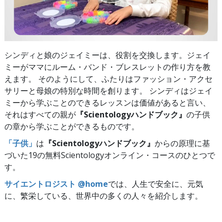
シンディと娘のジェイミーは、役割を交換します。ジェイ
ミーがママにルーム・バンド・ブレスレットの作り方を教
えます。 そのようにして、ふたりはファッション・アクセ
サリーと母娘の特別な時間を創ります。 シンディはジェイ
ミーから学ぶことのできるレッスンは価値があると言い、
それはすべての親が
『Scientologyハンドブック』
の子供
の章から学ぶことができるものです。
「子供」
は
『Scientologyハンドブック』
からの原理に基
づいた19の無料Scientologyオンライン・コースのひとつで
す。
サイエントロジスト @home
では、人生で安全に、元気
に、繁栄している、世界中の多くの人々を紹介します。