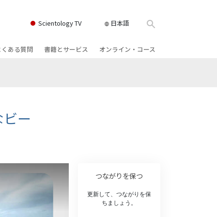
Scientology TV
日本語
よくある質問
書籍とサービス
オンライン・コース
書籍
背景と基本原理
どのように対立を解決するか
クス
ィオブック
教会の内部
存在のダイナミックス
け講演
サイエントロジーの組織
理解を構成するもの
なビー
ィルム
危険な環境に対する解決策
物
サービス
病気やけがのためのアシスト
ーマンライ
高潔さと正直さ
つながりを保つ
結婚
更新して、つながりを保
ちましょう。
感情のトーン・スケール
ィア･ミニ