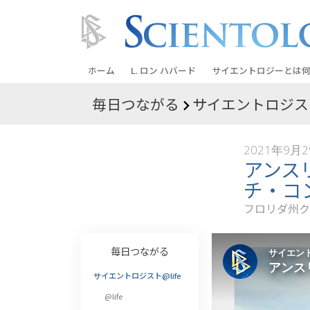
ホーム
L. ロン ハバード
サイエントロジーとは
何
毎日つながる
サイエントロジスト
信条と実践
サイエントロジーの信
2021年9月
サイエントロジストた
アンス
ントロジー
チ・コ
サイエントロジストに
フロリダ州ク
教会の内部
毎日つながる
サイエントロジーの基
サイエントロジスト@life
ダイアネティックスの
@life
愛と憎しみ ―