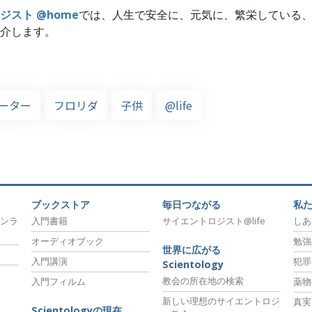
ジスト @home
では、人生で安全に、元気に、繁栄している
介します。
ーター
フロリダ
子供
@life
ブックストア
毎日つながる
私
ンラ
入門書籍
サイエントロジスト@life
しあ
オーディオブック
勉強
世界に広がる
入門講演
犯罪
Scientology
教会の所在地の検索
入門フィルム
薬物
新しい理想のサイエントロジ
真実
Scientologyの現在