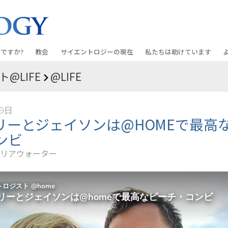
ですか?
教会
サイエントロジーの
現在
私たちは助けています
@LIFE
@LIFE
教会を探す
グランド・オープニング
しあわせへの道
入門の
条と規律
新しい理想のサイエントロジー教会
Scientology・イベント
アプライド･スカラスティッ
オーデ
29日
ちが語るサイエ
上級
デビッド･ミスキャベッジ氏—
クリミノン
一般向
リーとジェイソンは@HOMEで最高
オーガニゼーション
Scientologyの教会指導者
ンビ
ナルコノン
入門フ
会いましょう
フラッグ･ランド･ベース
リアウォーター
真実を知ってください：薬
初級の
フリーウィンズ
ユナイテッド･フォー･ヒュ
本原理
サイエントロジーを
ツ
世界にもたらす
紹介
市民の人権擁護の会
サイエントロジー･ボランテ