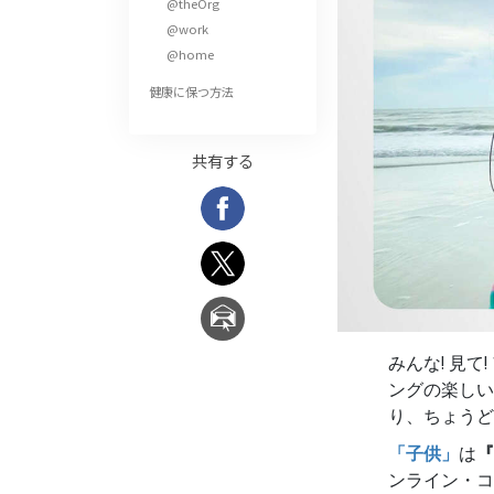
@theOrg
偉大さとは何か?
@work
@home
健康に保つ方法
共有する
みんな! 見
ングの楽しい
り、ちょうど
「子供」
は
『
ンライン・コ