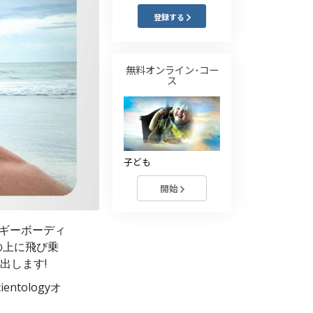
薬物に対する解決策
登録する
子ども
無料オンライン･コー
職場のためのツール
ス
エシックスとコンディション
抑圧の原因
調査
子ども
組織化の基礎
開始
広報活動の基礎
ブギーボーディ
ターゲットとゴール
の上に飛び乗
出します!
勉強の技術
ntologyオ
コミュニケーション