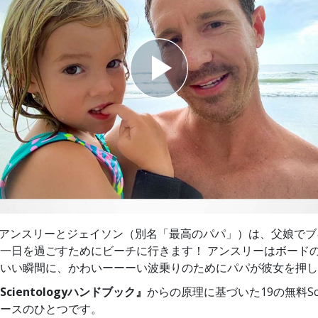
スター
て! アンスリーとジェイソン（別名「最高のパパ」）は、父娘で
一日を過ごすためにビーチに行きます！ アンスリーはボード
いい瞬間に、かわいーーーい波乗りのためにパパが彼女を押し
Scientologyハンドブック』
からの原理に基づいた19の無料Scie
ースのひとつです。