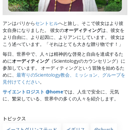
アンはパリから
セントヒル
へと旅し、そこで彼女はより彼
女自身になりました。 彼女の
オーディティング
は、彼女を
より自由に、より起因に、よりアンにしています。 彼女は
こう述べています。「それはとても大きな贈り物です！」
毎日、世界中で、人々は精神的な啓発と自由を達成するた
めに
オーディティング
（Scientologyのカウンセリング）に
参加しています。 オーディティングという冒険を始めるた
めに、
最寄りのScientology教会、ミッション、グループを
見付けてください
。
サイエントロジスト @home
では、人生で安全に、元気
に、繁栄している、世界中の多くの人々を紹介します。
トピックス
イーストグリンステッド
イギリス
@church