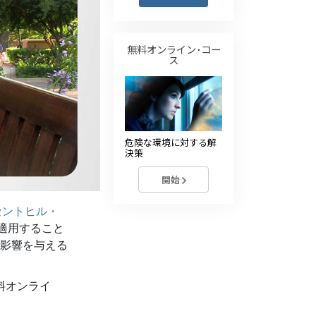
薬物に対する解決策
子ども
無料オンライン･コー
ス
職場のためのツール
エシックスとコンディション
抑圧の原因
危険な環境に対する解
決策
調査
開始
組織化の基礎
セントヒル・
広報活動の基礎
を適用すること
ターゲットとゴール
影響を与える
勉強の技術
料オンライ
コミュニケーション