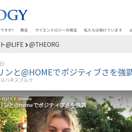
ですか?
教会
サイエントロジーの
現在
私たちは助けています
@LIFE
@THEORG
教会を探す
グランド・オープニング
しあわせへの道
入門の
条と規律
新しい理想のサイエントロジー教会
Scientology・イベント
アプライド･スカラスティッ
オーデ
4日
ちが語るサイエ
上級
デビッド･ミスキャベッジ氏—
クリミノン
一般向
リンと@HOMEでポジティブさを強
オーガニゼーション
Scientologyの教会指導者
ヨハネスブルク
ナルコノン
入門フ
会いましょう
フラッグ･ランド･ベース
真実を知ってください：薬
初級の
フリーウィンズ
ユナイテッド･フォー･ヒュ
本原理
サイエントロジーを
ツ
世界にもたらす
紹介
市民の人権擁護の会
サイエントロジー･ボランテ