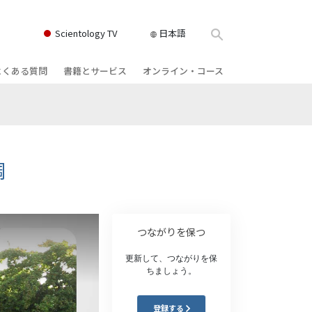
Scientology TV
日本語
よくある質問
書籍とサービス
オンライン・コース
書籍
背景と基本原理
どのように対立を解決するか
クス
ィオブック
教会の内部
存在のダイナミックス
け講演
サイエントロジーの組織
理解を構成するもの
調
ィルム
危険な環境に対する解決策
物
サービス
病気やけがのためのアシスト
つながりを保つ
ーマンライ
高潔さと正直さ
更新して、つながりを保
ちましょう。
結婚
感情のトーン・スケール
登録する
ィア･ミニ