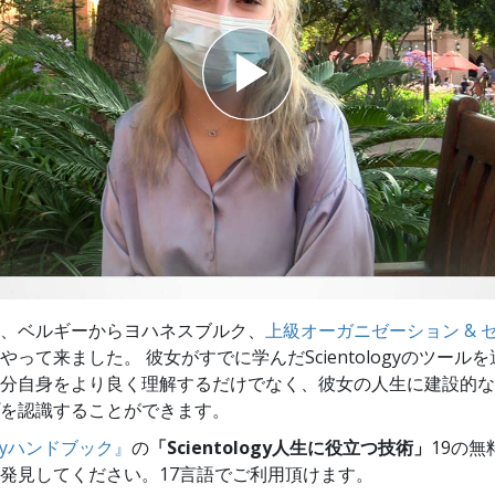
スター
、ベルギーからヨハネスブルク、
上級オーガニゼーション & 
やって来ました。 彼女がすでに学んだScientologyのツール
分自身をより良く理解するだけでなく、彼女の人生に建設的な
を認識することができます。
logyハンドブック』
の
「Scientology人生に役立つ技術」
19の無
発見してください。17言語でご利用頂けます。