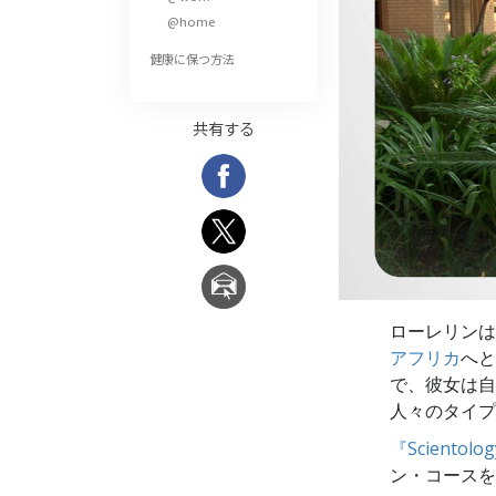
偉大さとは何か?
@home
健康に保つ方法
共有する
ローレリンは
アフリカ
へと
で、彼女は自
人々のタイプ
『Sciento
ン・コースを