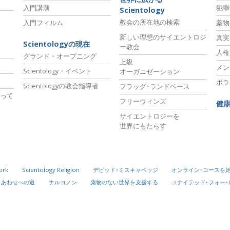
入門講演
犯罪
Scientology
教会の所在地の検索
入門フィルム
薬物
新しい理想のサイエントロジ
真実
Scientologyの現在
ー教会
人権
グランド・オープニング
上級
メン
Scientology・イベント
オーガニゼーション
ボラ
Scientologyの教会指導者
フラッグ･ランドベース
って
フリーウィンズ
健
サイエントロジーを
世界にもたらす
ork
Scientology Religion
デビッド･ミスキャベッジ
オンライン･コースを
しあわせへの道
ナルコノン
薬物のない世界を支援する
ユナイテッド･フォー