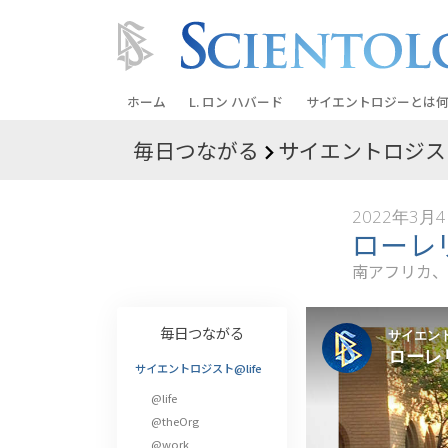
ホーム
L. ロン ハバード
サイエントロジーとは
何
毎日つながる
サイエントロジスト
信条と実践
サイエントロジーの信
2022年3月
サイエントロジストた
ローレ
ントロジー
南アフリカ、
サイエントロジストに
教会の内部
毎日つながる
サイエントロジーの基
サイエントロジスト@life
@life
ダイアネティックスの
@theOrg
愛と憎しみ ―
@work