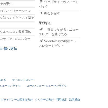
ウェブサイトのフィード
者の更生
バック
のリハビリテーション
教会を探す
を知ってください：薬物
登録する
「毎日つながる」ニュー
タルヘルスの監視団体
スレターを受け取る
ンティア･
ミニスター
Scientologyの現在ニュー
スレターをゲット
康に保つ方法
始める
サイエントロジー･
･ヒューマンライツ
ユース･フォー･ヒューマンライツ
プライバシーに関する方針
•
クッキーの方針
•
利用規定
•
法的通知