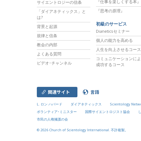
『仕事を楽しくする本』
サイエントロジーの信条
『思考の原理』
「ダイアネティックス」と
は?
初級のサービス
背景と起源
Dianeticsセミナー
規律と信条
個人の能力を高める
教会の内部
人生を向上させるコース
よくある質問
コミュニケーションによ
ビデオ･チャンネル
成功するコース
関連サイト
言語
L. ロン ハバード
ダイアネティックス
Scientology Netw
ボランティア･ミニスター
国際サイエントロジスト協会
市民の人権擁護の会
© 2026
Church of Scientology International.
不許複製。