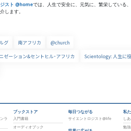
ジスト @home
では、人生で安全に、元気に、繁栄している
介します。
ルグ
南アフリカ
@church
ニゼーション&セントヒル･アフリカ
Scientology: 人
ブックストア
毎日つながる
私
ンラ
入門書籍
サイエントロジスト@life
しあ
オーディオブック
勉強
世界に広がる