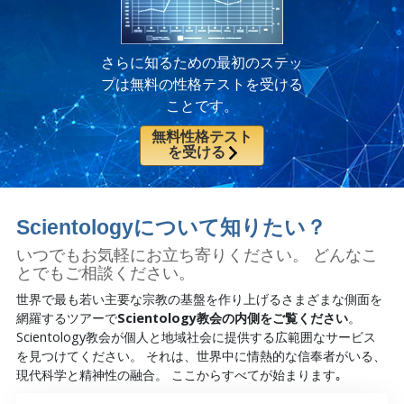
さらに知るための最初のステッ
プは無料の性格テストを受ける
ことです。
無料性格テスト
を受ける
Scientologyについて知りたい？
いつでもお気軽にお立ち寄りください。 どんなこ
とでもご相談ください。
世界で最も若い主要な宗教の基盤を作り上げるさまざまな側面を
網羅するツアーで
Scientology教会の内側をご覧ください
。
Scientology教会が個人と地域社会に提供する広範囲なサービス
を見つけてください。 それは、世界中に情熱的な信奉者がいる、
現代科学と精神性の融合。 ここからすべてが始まります｡